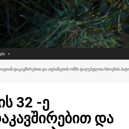
ები
ᲡᲗᲐᲕᲗᲐᲜ ᲓᲐᲙᲐᲕᲨᲘᲠᲔᲑᲘᲗ ᲓᲐ ᲐᲤᲮᲐᲖᲔᲗᲘᲡ ᲝᲛᲨᲘ ᲓᲐᲦᲣᲞᲣᲚᲗᲐ ᲮᲡᲝᲕᲜᲘᲡ ᲞᲐᲢᲘᲕ
ს 32 -ე
აკავშირებით და