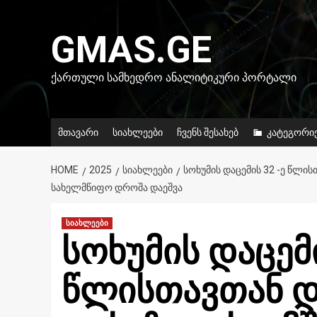
Skip
to
GMAS.GE
content
ᲥᲐᲠᲗᲣᲚᲘ ᲡᲐᲛᲮᲔᲓᲠᲝ ᲐᲜᲐᲚᲘᲢᲘᲙᲣᲠᲘ ᲞᲝᲠᲢᲐᲚᲘ
მთავარი
სიახლეები
ჩვენს შესახებ
კატეგორი
HOME
2025
ᲡᲘᲐᲮᲚᲔᲔᲑᲘ
ᲡᲝᲮᲣᲛᲘᲡ ᲓᲐᲪᲔᲛᲘᲡ 32 -Ე ᲬᲚᲘ
ᲡᲐᲮᲔᲚᲛᲬᲘᲤᲝ ᲓᲠᲝᲨᲐ ᲓᲐᲔᲨᲕᲐ
სიახლეები
სოხუმის დაცემი
წლისთავთან დ