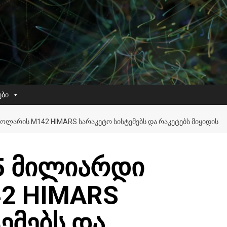
ები
ᲓᲝᲚᲐᲠᲘᲡ M142 HIMARS ᲡᲐᲠᲐᲙᲔᲢᲝ ᲡᲘᲡᲢᲔᲛᲔᲑᲡ ᲓᲐ ᲠᲐᲙᲔᲢᲔᲑᲡ ᲛᲘᲧᲘᲓᲘᲡ
75 მილიარდი
2 HIMARS
ემებს და