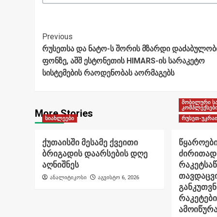
Post
Previous
რუსეთსა და ნატო-ს შორის მზარდი დაძაბულობ
Navigation
ფონზე, აშშ ესტონეთის HIMARS-ის სარაკეტო
სისტემების რაოდენობას აორმაგებს
მობილური ს
კომპლექსებ
More Stories
სიახლეები
რუსეთ-უკრაი
ქუთაისში მესამე ქვეითი
წყაროები
ბრიგადის დაარსების დღე
ძირითად
აღნიშნეს
რაკეტსა
თავდაცვი
ანალიტიკოსი
აგვისტო 6, 2026
განკუთვ
რაკეტები
ამოიწურ