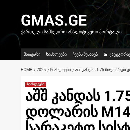
Skip
to
GMAS.GE
content
ᲥᲐᲠᲗᲣᲚᲘ ᲡᲐᲛᲮᲔᲓᲠᲝ ᲐᲜᲐᲚᲘᲢᲘᲙᲣᲠᲘ ᲞᲝᲠᲢᲐᲚᲘ
მთავარი
სიახლეები
ჩვენს შესახებ
კატეგორი
HOME
2025
ᲡᲘᲐᲮᲚᲔᲔᲑᲘ
ᲐᲨᲨ ᲙᲐᲜᲓᲐᲡ 1.75 ᲛᲘᲚᲘᲐᲠᲓᲘ 
სიახლეები
აშშ კანდას 1.
დოლარის M14
სარაკეტო სისტ