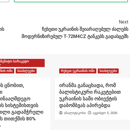
Next
ის
ჩეხეთი უკრაინის შეიარაღებულ ძალებს
მოდერნიზირებულ T-72M4CZ ტანკებს გადასცემს
აზენიტო სარაკეტო
ი
ნის ომი
სიახლეები
რუსეთ-უკრაინის ომი
სიახლეები
ს ცნობით,
ირანმა განაცხადა, რომ
ი
ბალისტიკური რაკეტებით
წინააღმდეგო
უკრაინის სამი ობიექტის
ს სისტემისთვის
დაბომბვას აპირებდა
ნილი გადამჭრელი
ანალიტიკოსი
აგვისტო 5, 2026
ს თითქმის 80%
ა