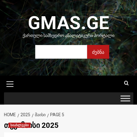
Skip
to
GMAS.GE
content
ᲥᲐᲠᲗᲣᲚᲘ ᲡᲐᲛᲮᲔᲓᲠᲝ ᲐᲜᲐᲚᲘᲢᲘᲙᲣᲠᲘ ᲞᲝᲠᲢᲐᲚᲘ
ძებნა
ძებნა
Primary
Menu
HOME
2025
ᲛᲐᲘᲡᲘ
PAGE 5
თვე:
მაისი 2025
სიახლეები