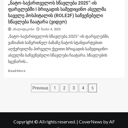
„ნატო-საქართველოს სწავლება 2025“-ის
ფარგლებში I ბრიგადის სამედიცინო ასეულმა
საველე ჰოსპიტალის (ROLE2F) საჩვენებელი
სწავლება ჩაატარა (ვიდეო)
ანალიტიკოსი
მაისი 4, 2025
„ნატო-საქართველოს სწავლება 2025“-ის ფარგლებში,
ვაზიანის საწვრთნელ ბაზაზე ნატოს სტანდარტებით
აღჭურვილმა პირველი ქვეითი ბრიგადის სამედიცინო
ასეულმა საჩვენებელი სწავლება ჩაატარა. სწავლების
სცენარის...
Read
Read More
more
about
ჩანაწერების
„ნატო-
5
Previous
1
2
3
4
საქართველოს
გვერდებათ
სწავლება
2025“-
დაშლა
ის
ფარგლებში
I
Copyright © All rights reserved.
|
CoverNews
by AF
ბრიგადის