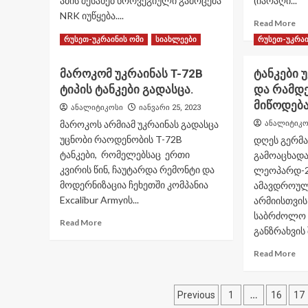
ამის შესახებ ნორვეგიული გამოცემა
(იარაღი...
NRK იუწყება....
Re
Read More
mo
Read
Read More
რუსეთ-უკრაინის ომი
სიახლეები
რუსეთ-უკრაი
ab
more
რა
about
მაროკომ უკრაინას T-72B
ტანკები 
წა
ნორვეგია
ნაქ
ტიპის ტანკები გადასცა.
და რამდ
გერმანიას
ამ
54
მიწოდება
ანალიტიკოსი
იანვარი 25, 2023
M1
ახალ
მაროკოს არმიამ უკრაინას გადასცა
ანალიტიკო
Ab
ლეოპარდ-2
უცნობი რაოდენობის T-72B
ტი
დღეს გერმ
ტანკს
ტან
ტანკები, რომელებსაც ერთი
შეუკვეთავს.
გამოაცხადა
კვირის წინ, ჩაუტარდა რემონტი და
ლეოპარდ-2 
მოდერნიზაცია ჩეხეთში კომპანია
ამავდროულ
Excalibur Armyის...
არმიისთვი
საბრძოლო მ
Read
Read More
განზრახვის 
more
about
Re
Read More
მაროკომ
mo
უკრაინას
ab
T-
ჩანაწერების
ტა
…
Previous
1
16
17
72B
უკ