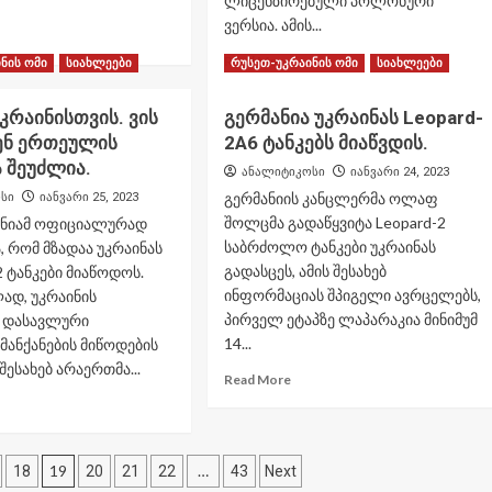
ლიცენზირებული პოლონური
ვერსია. ამის...
ad
re
Read
Read More
ნის ომი
სიახლეები
რუსეთ-უკრაინის ომი
სიახლეები
out
more
about
უკრაინისთვის. ვის
გერმანია უკრაინას Leopard-
რმოადგენენ
პოლონეთი
ები
ენ ერთეულის
2A6 ტანკებს მიაწვდის.
უკრაინას
ერიკული
14
 შეუძლია.
ანალიტიკოსი
იანვარი 24, 2023
A2
ლეოპარდის
გერმანიის კანცლერმა ოლაფ
სი
იანვარი 25, 2023
rams
გარდა
პის
შოლცმა გადაწყვიტა Leopard-2
ანიამ ოფიციალურად
60
კები.
საბრძოლო ტანკები უკრაინას
PT-
, რომ მზადაა უკრაინას
91
გადასცეს, ამის შესახებ
ტანკები მიაწოდოს.
ტიპის
ინფორმაციას შპიგელი ავრცელებს,
ად, უკრაინის
ტანკს
პირველ ეტაპზე ლაპარაკია მინიმუმ
ს დასავლური
გადასცემს.
14...
ანქანების მიწოდების
შესახებ არაერთმა...
Read
Read More
more
ad
about
re
გერმანია
out
უკრაინას
ნკები
19
…
18
20
21
22
43
Next
Leopard-
რაინისთვის.