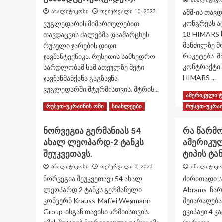
ანალიტიკო
აშშ-ის თავ
ანალიტიკოსი
თებერვალი 10, 2023
კონგრესს 
ვუგლედარის მიმართულებით
18 HIMARS 
თავდაცვის ძალებმა დაამარცხეს
მანძილზე 
რუსული ჯარების დიდი
რაკეტებს მი
ჯავშანტექნიკა. რუსეთის სამხედრო
კონტრაქტი
სარდლობამ სამ ათეულზე მეტი
HIMARS ...
ჯავშანმანქანა გაგზავნა
ვუგლედარში შტურმისთვის. მტრის...
Re
Read More
ამერიკული ტ
mo
Read
Read More
რუსეთ-უკრაინის ომი
სიახლეები
რუსეთ-უკრაი
ab
more
ამ
about
ნორვეგია გერმანიას 54
რა წარმო
პო
ვუგლედარის
HI
ახალ ლეოპარდ-2 ტანკს
ამერიკუ
მიმართულებაზე
სი
უკრაინელებმა
შეუკვეთავს.
ტიპის ტან
და
რუსების
ანალიტიკოსი
თებერვალი 3, 2023
ანალიტიკო
შო
სატანკო
მა
ნორვეგია შეუკვეთავს 54 ახალ
ძირითადი 
ნაწილები
მო
გაანადგურეს.
ლეოპარდ 2 ტანკს გერმანული
Abrams წარ
AT
(ვიდეო).
კონცერნ Krauss-Maffei Wegmann
შეიარაღება
რა
Group-ისგან თავისი არმიისთვის.
ეკიპაჟი 4 კ
მიყ