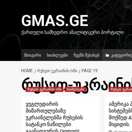
Skip
to
GMAS.GE
content
ᲥᲐᲠᲗᲣᲚᲘ ᲡᲐᲛᲮᲔᲓᲠᲝ ᲐᲜᲐᲚᲘᲢᲘᲙᲣᲠᲘ ᲞᲝᲠᲢᲐᲚᲘ
მთავარი
სიახლეები
ჩვენს შესახებ
კატეგორი
HOME
ᲠᲣᲡᲔᲗ-ᲣᲙᲠᲐᲘᲜᲘᲡ ᲝᲛᲘ
PAGE 19
რუსეთ-უკრაინი
რუსეთ-უკრაინის ომი
სიახლეები
რუსეთ-უკრაი
ვუგლედარის
ამერიკა
მიმართულებაზე
სისტემებ
უკრაინელებმა რუსების
მოქმედ 
სატანკო ნაწილები
მიყიდის.
გაანადგურეს.(ვიდეო).