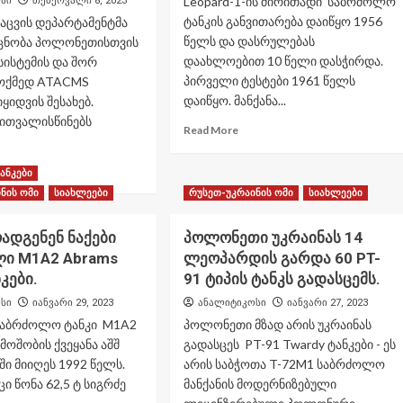
Leopard-1-ის ძირითადი საბრძოლო
სი
თებერვალი 8, 2023
ტანკის განვითარება დაიწყო 1956
დაცვის დეპარტამენტმა
წელს და დასრულებას
აცნობა პოლონეთისთვის
დაახლოებით 10 წელი დასჭირდა.
სისტემის და შორ
პირველი ტესტები 1961 წელს
მოქმედ ATACMS
დაიწყო. მანქანა...
ყიდვის შესახებ.
 ითვალისწინებს
Read
Read More
more
about
ad
ანკები
რა
re
ნის ომი
სიახლეები
რუსეთ-უკრაინის ომი
სიახლეები
წარმოადგენეს
out
გერმანული
ერიკა
ძირითადი
ადგენენ ნაქები
პოლონეთი უკრაინას 14
ლონეთს
საბრძოლო
MARS
ლი M1A2 Abrams
ლეოპარდის გარდა 60 PT-
ტანკი
სტემებს
კები.
91 ტიპის ტანკს გადასცემს.
Leopard-
1.
სი
იანვარი 29, 2023
ანალიტიკოსი
იანვარი 27, 2023
რ
ნძილზე
საბრძოლო ტანკი M1A2
პოლონეთი მზად არის უკრაინას
ქმედ
მოშობის ქვეყანა აშშ
გადასცეს PT-91 Twardy ტანკები - ეს
ACMS
ში მიიღეს 1992 წელს.
არის საბჭოთა T-72M1 საბრძოლო
კეტებს
აცი წონა 62,5 ტ სიგრძე
მანქანის მოდერნიზებული
იდის.