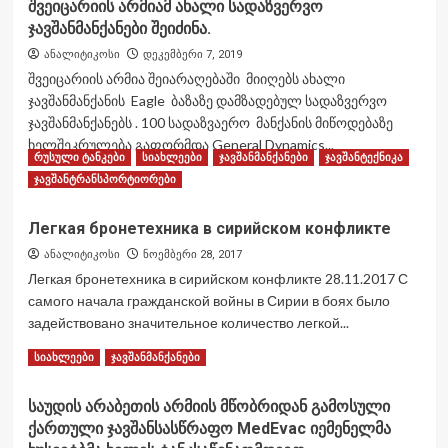
შვეიცარიის არმიამ ახალი სადაზვერვო
მალიში
ჯავშანმანქანები შეიძინა.
ბელგიის
არმიის
ანალიტიკოსი
დეკემბერი 7, 2019
Dingo
შვეიცარიის არმია შეიარაღებაში მიიღებს ახალი
ტიპის
ჯავშანმანქანის Eagle ბაზაზე დამზადებულ სადაზვერვო
ჯავშანმანქანა
ჯავშანმანქანებს . 100 სადაზვაერო მანქანის მიწოდებაზე
ააფეთქეს
ხელშეკრულება გაფორმდა General Dynamics...
რუსული ტანკები
სიახლეები
ჯავშანმანქანები
ჯავშანტექნიკა
Read
Read More
ჯავშანტრანსპორტიორები
more
about
Легкая бронетехника в сирийском конфликте
შვეიცარიის
არმიამ
ანალიტიკოსი
ნოემბერი 28, 2017
ახალი სადაზვერვო
Легкая бронетехника в сирийском конфликте 28.11.2017 С
ჯავშანმანქანები
самого начала гражданской войны в Сирии в боях было
შეიძინა.
задействовано значительное количество легкой...
Read
Read More
სიახლეები
ჯავშანმანქანები
more
about
საუდის არაბეთის არმიის მწობრიდან გამოსული
Легкая
ქართული ჯავშანსასწრაფო MedEvac იემენელმა
бронетехника
в