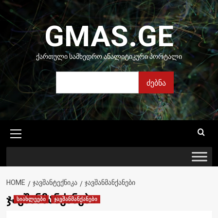
Skip
to
GMAS.GE
content
ᲥᲐᲠᲗᲣᲚᲘ ᲡᲐᲛᲮᲔᲓᲠᲝ ᲐᲜᲐᲚᲘᲢᲘᲙᲣᲠᲘ ᲞᲝᲠᲢᲐᲚᲘ
ძებნა
ძებნა
Primary
Menu
HOME
ᲯᲐᲕᲨᲐᲜᲢᲔᲥᲜᲘᲙᲐ
ᲯᲐᲕᲨᲐᲜᲛᲐᲜᲥᲐᲜᲔᲑᲘ
ჯავშანმანქანები
სიახლეები
ჯავშანმანქანები