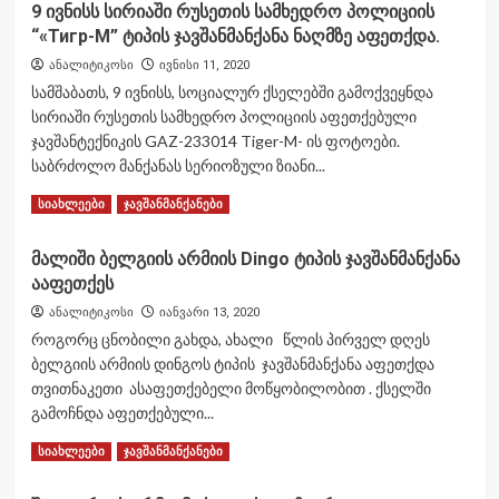
9 ივნისს სირიაში რუსეთის სამხედრო პოლიციის
“«Тигр-М” ტიპის ჯავშანმანქანა ნაღმზე აფეთქდა.
ანალიტიკოსი
ივნისი 11, 2020
სამშაბათს, 9 ივნისს, სოციალურ ქსელებში გამოქვეყნდა
სირიაში რუსეთის სამხედრო პოლიციის აფეთქებული
ჯავშანტექნიკის GAZ-233014 Tiger-M- ის ფოტოები.
საბრძოლო მანქანას სერიოზული ზიანი...
Read
Read More
სიახლეები
ჯავშანმანქანები
more
about
მალიში ბელგიის არმიის Dingo ტიპის ჯავშანმანქანა
9
ააფეთქეს
ივნისს
სირიაში
ანალიტიკოსი
იანვარი 13, 2020
რუსეთის
როგორც ცნობილი გახდა, ახალი წლის პირველ დღეს
სამხედრო
ბელგიის არმიის დინგოს ტიპის ჯავშანმანქანა აფეთქდა
პოლიციის
თვითნაკეთი ასაფეთქებელი მოწყობილობით . ქსელში
“«Тигр-
М”
გამოჩნდა აფეთქებული...
ტიპის
Read
Read More
სიახლეები
ჯავშანმანქანა
ჯავშანმანქანები
more
ნაღმზე
about
აფეთქდა.