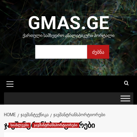
Skip
to
GMAS.GE
content
ᲥᲐᲠᲗᲣᲚᲘ ᲡᲐᲛᲮᲔᲓᲠᲝ ᲐᲜᲐᲚᲘᲢᲘᲙᲣᲠᲘ ᲞᲝᲠᲢᲐᲚᲘ
ძებნა
ძებნა
Primary
Menu
HOME
ᲯᲐᲕᲨᲐᲜᲢᲔᲥᲜᲘᲙᲐ
ᲯᲐᲕᲨᲐᲜᲢᲠᲐᲜᲡᲞᲝᲠᲢᲘᲝᲠᲔᲑᲘ
ჯავშანტრანსპორტიორები
სიახლეები
ჯავშანტრანსპორტიორები