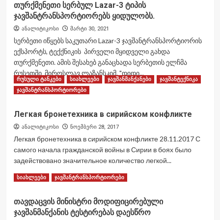
თურქმენეთი სერბულ Lazar-3 ტიპის
ჯავშანტრანსპორტიორებს ყიდულობს.
ანალიტიკოსი
მარტი 30, 2021
სერბეთი იწყებს საკუთარი Lazar-3 ჯავშანტრანსპორტიორის
ექსპორტს, ტექქნიკის პირველი მყიდველი გახდა
თურქმენეთი. ამის შესახებ განაცხადა სერბეთის ელჩმა
რუსეთში მიროსლავ ლაზანსკიმ. "დიდი...
რუსული ტანკები
სიახლეები
ჯავშანმანქანები
ჯავშანტექნიკა
Read
Read More
ჯავშანტრანსპორტიორები
more
about
Легкая бронетехника в сирийском конфликте
თურქმენეთი
სერბულ
ანალიტიკოსი
ნოემბერი 28, 2017
Lazar-
Легкая бронетехника в сирийском конфликте 28.11.2017 С
3
самого начала гражданской войны в Сирии в боях было
ტიპის
задействовано значительное количество легкой...
ჯავშანტრანსპორტიორებს
ყიდულობს.
Read
Read More
სიახლეები
ჯავშანტრანსპორტიორები
more
about
თავდაცვის მინისტრი მოდიფიცირებული
Легкая
ჯავშანმანქანის ტესტირებას დაესწრო
бронетехника