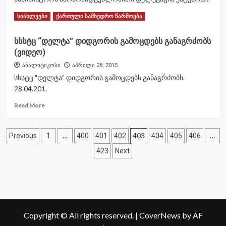
Read
Read More
სიახლეები
ქართული სამხედრო წარმოება
more
about
სსსტც “დელტა” დიდგორის გამოცდებს განაგრძობს
თურქეთის
(ვიდეო)
დელეგაციის
ვიზიტი
ანალიტიკოსი
აპრილი 28, 2015
სსსტც "დელტა" დიდგორის გამოცდებს განაგრძობს.
28.04.201.
Read
Read More
more
about
ჩანაწერების
სსსტც
…
403
…
Previous
1
400
401
402
404
405
406
“დელტა”
გვერდებათ
423
Next
დიდგორის
გამოცდებს
დაშლა
განაგრძობს
(ვიდეო)
Copyright © All rights reserved.
|
CoverNews
by AF