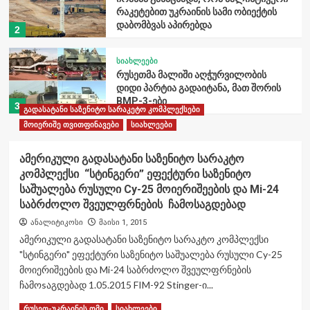
რაკეტებით უკრაინის სამი ობიექტის
დაბომბვას აპირებდა
2
სიახლეები
რუსეთმა მალიში აღჭურვილობის
დიდი პარტია გადაიტანა, მათ შორის
BMP-3-ები
3
გადასატანი საზენიტო სარაკეტო კომპლექსები
მოიერიშე თვითფინავები
სიახლეები
სიახლეები
„ჯარის ბანაკის“ მეშვიდე როტაცია
ამერიკული გადასატანი საზენიტო სარაკტო
დასრულდა
კომპლექსი “სტინგერი” ეფექტური საზენიტო
4
საშუალება რუსული Cy-25 მოიერიშეების და Mi-24
საბრძოლო შვეულფრნების ჩამოსაგდებად
მობილური საზენიტო სარაკეტო
კომპლექსები
ანალიტიკოსი
მაისი 1, 2015
რუსეთ-უკრაინის ომი
სიახლეები
ამერიკული გადასატანი საზენიტო სარაკტო კომპლექსი
პენტაგონმა ირანის წინააღმდეგ
თავისი „Patriot“ რაკეტების მარაგის
"სტინგერი" ეფექტური საზენიტო საშუალება რუსული Cy-25
5
თითქმის ორი მესამედი გამოიყენა
მოიერიშეების და Mi-24 საბრძოლო შვეულფრნების
ჩამოsაგდებად 1.05.2015 FIM-92 Stinger-ი...
მობილური საზენიტო სარაკეტო
კომპლექსები
რუსეთ-უკრაინის ომი
სიახლეები
Read
Read More
რუსეთ-უკრაინის ომი
სიახლეები