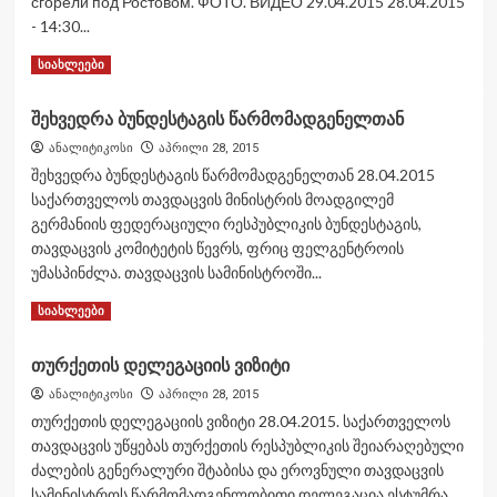
сгорели под Ростовом. ФОТО. ВИДЕО 29.04.2015 28.04.2015
- 14:30...
Read
Read More
სიახლეები
more
about
შეხვედრა ბუნდესტაგის წარმომადგენელთან
30
боевых
ანალიტიკოსი
აპრილი 28, 2015
машин
შეხვედრა ბუნდესტაგის წარმომადგენელთან 28.04.2015
и
საქართველოს თავდაცვის მინისტრის მოადგილემ
САУ
გერმანიის ფედერაციული რესპუბლიკის ბუნდესტაგის,
рашистов
თავდაცვის კომიტეტის წევრს, ფრიც ფელგენტროის
не
приедут
უმასპინძლა. თავდაცვის სამინისტროში...
на
Read
Read More
სიახლეები
Донбасс
more
–
about
сгорели
თურქეთის დელეგაციის ვიზიტი
შეხვედრა
под
ბუნდესტაგის
ანალიტიკოსი
აპრილი 28, 2015
Ростовом.
წარმომადგენელთან
ФОТО.
თურქეთის დელეგაციის ვიზიტი 28.04.2015. საქართველოს
ВИДЕО
თავდაცვის უწყებას თურქეთის რესპუბლიკის შეიარაღებული
ძალების გენერალური შტაბისა და ეროვნული თავდაცვის
სამინისტროს წარმომადგენლობითი დელეგაცია ესტუმრა....