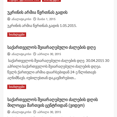
წყაროების ცნობით, ძირითადი
more
რაკეტსაწინააღმდეგო თავდაცვის
about
1
უკრინის არმია წვრთნას გადის
სისტემისთვის განკუთვნილი
ამერიკული
გადამჭრელი რაკეტების თითქმის 80%
გადასატანი
ანალიტიკოსი
მაისი 1, 2015
რუსეთ-უკრაინის ომი
სიახლეები
ამოიწურა
საზენიტო
უკრინის არმია წვრთნას გადის 1.05.2015.
ირანმა განაცხადა, რომ ბალისტიკური
სარაკტო
რაკეტებით უკრაინის სამი ობიექტის
კომპლექსი
Read
Read More
სიახლეები
დაბომბვას აპირებდა
2
“სტინგერი”
more
ეფექტური
about
საქართველოს შეიარაღებული ძალების დღე
საზენიტო
უკრინის
სიახლეები
საშუალება
არმია
ანალიტიკოსი
აპრილი 30, 2015
რუსეთმა მალიში აღჭურვილობის
რუსული
წვრთნას
დიდი პარტია გადაიტანა, მათ შორის
საქართველოს შეიარაღებული ძალების დღე 30.04.2015 30
Cy-
გადის
BMP-3-ები
აპრილი საქართველოს შეიარაღებული ძალების დღეა.
3
25
წელს ქართული არმია დაარსებიდან 24-ე წლისთავს
მოიერიშეების
აღნიშნავს. იუბილესთან დაკავშირებით...
და
სიახლეები
Mi-
Read
„ჯარის ბანაკის“ მეშვიდე როტაცია
Read More
სიახლეები
24
more
დასრულდა
საბრძოლო
4
about
შვეულფრნების
საქართველოს შეიარაღებული ძალების დღის
საქართველოს
ჩამოსაგდებად
მილოცვა მართვის ცენტრიდან (ვიდეო)
მობილური საზენიტო სარაკეტო
შეიარაღებული
კომპლექსები
ძალების
რუსეთ-უკრაინის ომი
სიახლეები
ანალიტიკოსი
აპრილი 30, 2015
დღე