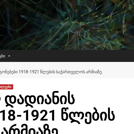
ები
ᲒᲝᲜᲔᲑᲔᲑᲘ 1918-1921 ᲬᲚᲔᲑᲘᲡ ᲡᲐᲥᲐᲠᲗᲕᲔᲚᲝᲡ ᲐᲠᲛᲘᲐᲖᲔ.
ხლეები
ლ დადიანის
18-1921 წლების
არმიაზე.