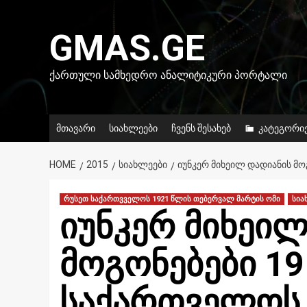
Skip
to
GMAS.GE
content
ᲥᲐᲠᲗᲣᲚᲘ ᲡᲐᲛᲮᲔᲓᲠᲝ ᲐᲜᲐᲚᲘᲢᲘᲙᲣᲠᲘ ᲞᲝᲠᲢᲐᲚᲘ
მთავარი
სიახლეები
ჩვენს შესახებ
კატეგორი
HOME
2015
ᲡᲘᲐᲮᲚᲔᲔᲑᲘ
ᲘᲣᲜᲙᲔᲠ ᲛᲘᲮᲔᲘᲚ ᲓᲐᲓᲘᲐᲜᲘᲡ ᲛᲝ
რუსეთ საქართვველოს 1921 წლის თებერვალ მარტის ომი
სია
იუნკერ მიხეი
მოგონებები 19
საქართველოს 