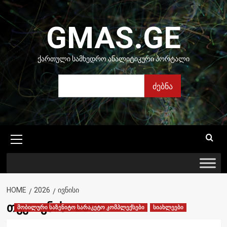
Skip
to
GMAS.GE
content
ᲥᲐᲠᲗᲣᲚᲘ ᲡᲐᲛᲮᲔᲓᲠᲝ ᲐᲜᲐᲚᲘᲢᲘᲙᲣᲠᲘ ᲞᲝᲠᲢᲐᲚᲘ
ძებნა
ძებნა
Primary
Menu
HOME
2026
ᲘᲕᲜᲘᲡᲘ
თვე:
ივნისი 2026
მობილური საზენიტო სარაკეტო კომპლექსები
სიახლეები