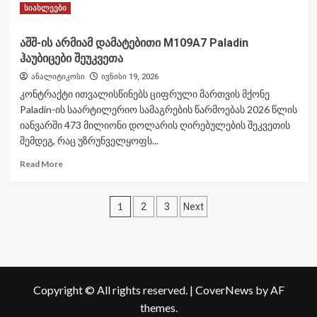
Read
Read More
სიახლეები
more
about
აშშ-ის არმიამ დამატებითი M109A7 Paladin
ჯარის
ჰაუბიცები შეუკვეთა
ბანაკი“
ერთ-
ანალიტიკოსი
ივნისი 19, 2026
ერთი
კონტრაქტი ითვალისწინებს ციფრული მართვის მქონე
წარმატებული
Paladin-ის საარტილერიო სამაგრების წარმოებას 2026 წლის
პროექტია,
იანვარში 473 მილიონი დოლარის ღირებულების შეკვეთის
რომელიც
ახალგაზრდებთან
შემდეგ, რაც უზრუნველყოფს...
მიმართებით
Read
Read More
გვაქვს
more
–
about
ირაკლი
ჩანაწერების
აშშ-
1
ჩიქოვანი
2
3
Next
ის
გვერდებათ
არმიამ
დამატებითი
დაშლა
M109A7
Paladin
ჰაუბიცები
Copyright © All rights reserved.
|
CoverNews
by AF
შეუკვეთა
themes.