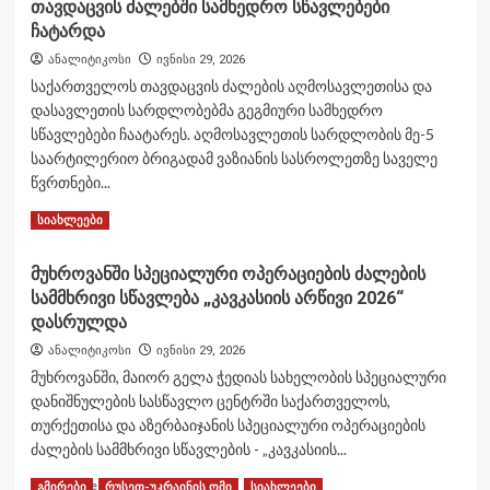
თავდაცვის ძალებში სამხედრო სწავლებები
ყირიმში
ჩატარდა
უკრაინის
თავდაცვის
ანალიტიკოსი
ივნისი 29, 2026
ძალებმა
საქართველოს თავდაცვის ძალების აღმოსავლეთისა და
S-
დასავლეთის სარდლობებმა გეგმიური სამხედრო
300/S-
სწავლებები ჩაატარეს. აღმოსავლეთის სარდლობის მე-5
400-
ის
საარტილერიო ბრიგადამ ვაზიანის სასროლეთზე საველე
პოზიციას
წვრთნები...
და
Read
Read More
ქვესადგურს
სიახლეები
more
შეუტიეს
about
მუხროვანში სპეციალური ოპერაციების ძალების
თავდაცვის
სამმხრივი სწავლება „კავკასიის არწივი 2026“
ძალებში
სამხედრო
დასრულდა
სწავლებები
ანალიტიკოსი
ივნისი 29, 2026
ჩატარდა
მუხროვანში, მაიორ გელა ჭედიას სახელობის სპეციალური
დანიშნულების სასწავლო ცენტრში საქართველოს,
თურქეთისა და აზერბაიჯანის სპეციალური ოპერაციების
ძალების სამმხრივი სწავლების - „კავკასიის...
Read
Read More
გმირები
რუსეთ-უკრაინის ომი
სიახლეები