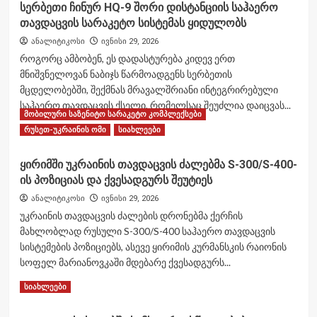
სერბეთი ჩინურ HQ-9 შორი დისტანციის საჰაერო
თავდაცვის სარაკეტო სისტემას ყიდულობს
ანალიტიკოსი
ივნისი 29, 2026
როგორც ამბობენ, ეს დადასტურება კიდევ ერთ
მნიშვნელოვან ნაბიჯს წარმოადგენს სერბეთის
მცდელობებში, შექმნას მრავალშრიანი ინტეგრირებული
საჰაერო თავდაცვის ქსელი, რომელსაც შეუძლია დაიცვას...
მობილური საზენიტო სარაკეტო კომპლექსები
Read
Read More
რუსეთ-უკრაინის ომი
სიახლეები
more
about
ყირიმში უკრაინის თავდაცვის ძალებმა S-300/S-400-
სერბეთი
ის პოზიციას და ქვესადგურს შეუტიეს
ჩინურ
HQ-
ანალიტიკოსი
ივნისი 29, 2026
9
უკრაინის თავდაცვის ძალების დრონებმა ქერჩის
შორი
მახლობლად რუსული S-300/S-400 საჰაერო თავდაცვის
დისტანციის
სისტემების პოზიციებს, ასევე ყირიმის კურმანსკის რაიონის
საჰაერო
თავდაცვის
სოფელ მარიანოვკაში მდებარე ქვესადგურს...
სარაკეტო
Read
Read More
სიახლეები
სისტემას
more
ყიდულობს
about