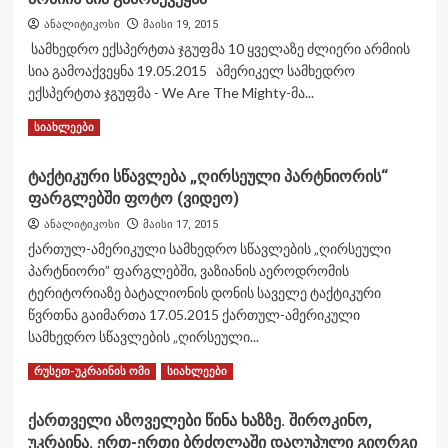
ფრონტის
ანალიტიკოსი
მაისი 19, 2015
ხაზზე
სამხედრო ექსპერტთა ჯგუფმა 10 ყველაზე ძლიერი არმიის
T-
სია გამოაქვეყნა 19.05.2015 ამერიკელ სამხედრო
64
ექსპერტთა ჯგუფმა - We Are The Mighty-მა...
BM
bulat
Read
Read More
სიახლეები
ტიპის
more
ტანკები
about
გადაყავთ
ტაქტიკური სწავლება „ღირსეული პარტნიორის“
სამხედრო
(ვიდეო)
ფარგლებში ფოტო (ვიდეო)
ექსპერტთა
ჯგუფმა
ანალიტიკოსი
მაისი 17, 2015
10
ქართულ-ამერიკული სამხედრო სწავლების „ღირსეული
ყველაზე
პარტნიორი” ფარგლებში, ვაზიანის აეროდრომის
ძლიერი
ტერიტორიაზე ბატალიონის დონის საველე ტაქტიკური
არმიის
სია
წვრთნა გაიმართა 17.05.2015 ქართულ-ამერიკული
გამოაქვეყნა
სამხედრო სწავლების „ღირსეული...
Read
Read More
რუსეთ-უკრაინის ომი
სიახლეები
more
about
ქართველი აზოველები წინა ხაზზე. შიროკინო,
ტაქტიკური
უკრაინა. ერთ-ერთი ბრძოლაში დაღუპული გიორგი
სწავლება