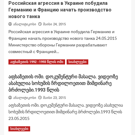
Российская агрессия в Украине побудила
Германию и Францию начать производство
нового танка
ანალიტიკოსი
მაისი 24, 2015
Российская агрессия в Украине побудила Германию и
Францию начать производство нового танка 24.05.2015
Министерство обороны Германии разрабатывают
совместный с Францией...
Read
Read More
აფხაზეთის 1992 -1993 წლის ომი
სიახლეები
more
about
აფხაზეთის ომი. დოკუმენტური მასალა. ვიდეოზე
Российская
ასახულია სოხუმის ჩრდილოეთით მიმდინარე
агрессия
в
ბრძოლები.1993 წლის
Украине
ანალიტიკოსი
მაისი 23, 2015
побудила
აფხაზეთის ომი. დოკუმენტური მასალა. ვიდეოზე ასახულია
Германию
სოხუმის ჩრდილოეთით მიმდინარე ბრძოლები.1993 წლის
и
Францию
23.05.2015
начать
Read
Read More
სიახლეები
производство
more
нового