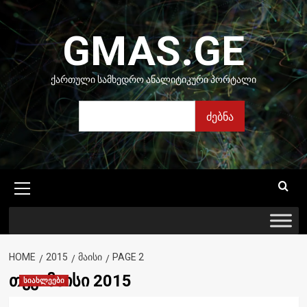
Skip
to
GMAS.GE
content
ᲥᲐᲠᲗᲣᲚᲘ ᲡᲐᲛᲮᲔᲓᲠᲝ ᲐᲜᲐᲚᲘᲢᲘᲙᲣᲠᲘ ᲞᲝᲠᲢᲐᲚᲘ
ძებნა
ძებნა
Primary
Menu
HOME
2015
ᲛᲐᲘᲡᲘ
PAGE 2
თვე:
მაისი 2015
სიახლეები