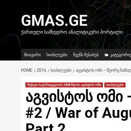
Skip
to
GMAS.GE
content
ᲥᲐᲠᲗᲣᲚᲘ ᲡᲐᲛᲮᲔᲓᲠᲝ ᲐᲜᲐᲚᲘᲢᲘᲙᲣᲠᲘ ᲞᲝᲠᲢᲐᲚᲘ
მთავარი
სიახლეები
ჩვენს შესახებ
კატეგორი
HOME
2016
ᲡᲘᲐᲮᲚᲔᲔᲑᲘ
ᲐᲒᲕᲘᲡᲢᲝᲡ ᲝᲛᲘ – ᲛᲔᲝᲠᲔ ᲜᲐᲬᲘᲚ
რუსეთ საქართველოს 2008 წლის აგისტოს ომი
სიახლეები
აგვისტოს ომი 
#2 / War of Aug
Part 2