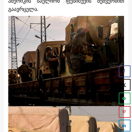
ამერიკის საელჩომ ფესიბუქის მეშვეობით
გაავრცელა.