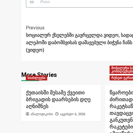
Print
Post
Previous
სოციალურ ქსელებში გავრცელდა ვიდეო, სადა
Navigation
ალეპოში დაბომბვისას დაშავებული ბიჭუნა ჩანს
(ვიდეო)
მობილური ს
კომპლექსებ
More Stories
სიახლეები
რუსეთ-უკრაი
ქუთაისში მესამე ქვეითი
წყაროები
ბრიგადის დაარსების დღე
ძირითად
აღნიშნეს
რაკეტსა
თავდაცვი
ანალიტიკოსი
აგვისტო 6, 2026
განკუთვ
რაკეტები