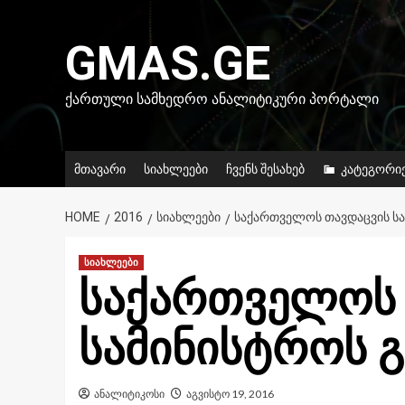
Skip
to
GMAS.GE
content
ᲥᲐᲠᲗᲣᲚᲘ ᲡᲐᲛᲮᲔᲓᲠᲝ ᲐᲜᲐᲚᲘᲢᲘᲙᲣᲠᲘ ᲞᲝᲠᲢᲐᲚᲘ
მთავარი
სიახლეები
ჩვენს შესახებ
კატეგორი
HOME
2016
ᲡᲘᲐᲮᲚᲔᲔᲑᲘ
ᲡᲐᲥᲐᲠᲗᲕᲔᲚᲝᲡ ᲗᲐᲕᲓᲐᲪᲕᲘᲡ ᲡᲐ
სიახლეები
საქართველოს 
სამინისტროს გ
ანალიტიკოსი
აგვისტო 19, 2016