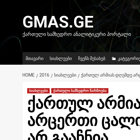
Skip
to
GMAS.GE
content
ᲥᲐᲠᲗᲣᲚᲘ ᲡᲐᲛᲮᲔᲓᲠᲝ ᲐᲜᲐᲚᲘᲢᲘᲙᲣᲠᲘ ᲞᲝᲠᲢᲐᲚᲘ
მთავარი
სიახლეები
ჩვენს შესახებ
კატეგორი
HOME
2016
ᲡᲘᲐᲮᲚᲔᲔᲑᲘ
ᲥᲐᲠᲗᲣᲚ ᲐᲠᲛᲘᲐᲡ ᲓᲦᲔᲛᲓᲔ ᲐᲠᲪ
სიახლეები
ქართული სამხედრო წარმოება
ქართულ არმია
არცერთი ცალი
არ გააჩნია