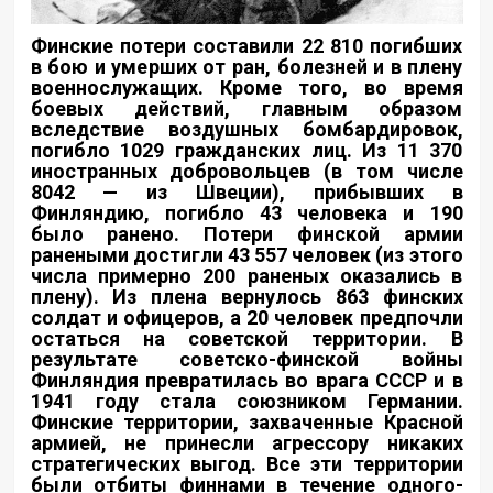
Финские потери составили 22 810 погибших
в бою и умерших от ран, болезней и в плену
военнослужащих. Кроме того, во время
боевых действий, главным образом
вследствие воздушных бомбардировок,
погибло 1029 гражданских лиц. Из 11 370
иностранных добровольцев (в том числе
8042 — из Швеции), прибывших в
Финляндию, погибло 43 человека и 190
было ранено. Потери финской армии
ранеными достигли 43 557 человек (из этого
числа примерно 200 раненых оказались в
плену). Из плена вернулось 863 финских
солдат и офицеров, а 20 человек предпочли
остаться на советской территории. В
результате советско-финской войны
Финляндия превратилась во врага СССР и в
1941 году стала союзником Германии.
Финские территории, захваченные Красной
армией, не принесли агрессору никаких
стратегических выгод. Все эти территории
были отбиты финнами в течение одного-