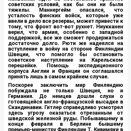
советских условий, как бы они ни были
тяжелы. Маннергейм опасался, что
усталость финских войск, которые уже
ввели в дело все резервы, может привести к
тому, что фронт вот-вот рухнет. Ниукканен
верил, что армия, особенно с западной
поддержкой, все же сможет продержаться
достаточно долго. Рюти же надеялся на
вступление в войну на стороне Финляндии
Швеции, что помогло бы остановить
советское наступление на Карельском
перешейке. Помощь экспедиционного
корпуса Англии и Франции он соглашался
принять лишь в самом крайнем случае.
Поскорее заключить мир Финляндию
побуждала не только Швеция, но и
Германия. До немцев дошли слухи о
готовящейся англо-французской высадке в
Скандинавии. Гитлер справедливо усмотрел
здесь угрозу оказаться отрезанным от
шведской железной руды. Побывавшему в
конце февраля в Берлине бывшему
премьер-министру Финляндии Т. Кивимяки в