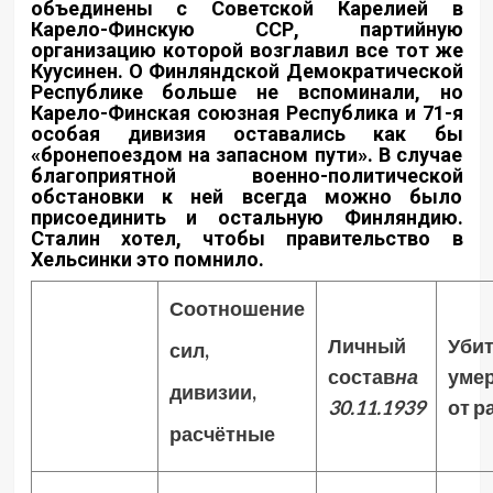
объединены с Советской Карелией в
Карело-Финскую ССР, партийную
организацию которой возглавил все тот же
Куусинен. О Финляндской Демократической
Республике больше не вспоминали, но
Карело-Финская союзная Республика и 71-я
особая дивизия оставались как бы
«бронепоездом на запасном пути». В случае
благоприятной военно-политической
обстановки к ней всегда можно было
присоединить и остальную Финляндию.
Сталин хотел, чтобы правительство в
Хельсинки это помнило.
Соотношение
Личный
Убит
сил,
состав
на
уме
дивизии,
30.11.1939
от р
расчётные