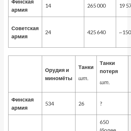
Финская
14
265 000
19 5
армия
Советская
24
425 640
~150
армия
Танки
Танки
Орудия и
потеря
миномёты
шт.
шт.
Финская
534
26
?
армия
650
(более