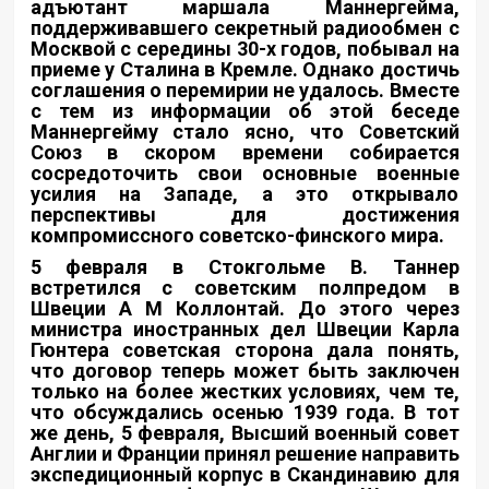
адъютант маршала Маннергейма,
поддерживавшего секретный радиообмен с
Москвой с середины 30-х годов, побывал на
приеме у Сталина в Кремле. Однако достичь
соглашения о перемирии не удалось. Вместе
с тем из информации об этой беседе
Маннергейму стало ясно, что Советский
Союз в скором времени собирается
сосредоточить свои основные военные
усилия на Западе, а это открывало
перспективы для достижения
компромиссного советско-финского мира.
5 февраля в Стокгольме В. Таннер
встретился с советским полпредом в
Швеции А М Коллонтай. До этого через
министра иностранных дел Швеции Карла
Гюнтера советская сторона дала понять,
что договор теперь может быть заключен
только на более жестких условиях, чем те,
что обсуждались осенью 1939 года. В тот
же день, 5 февраля, Высший военный совет
Англии и Франции принял решение направить
экспедиционный корпус в Скандинавию для