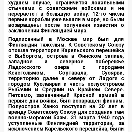
худшем случае, ограничится локальными
стычками с советскими войсками и не
перерастет в большую войну. 12-го числа
первые корабли уже вышли в море, но были
возвращены после получения известия о
заключении Финляндией мира.
Подписанный в Москве мир был для
Финляндии тяжелым. К Советскому Союзу
отошла территория Карельского перешейка
с Выборгом, острова в Финском заливе,
западное и северное побережье
Ладожского озера с городами
Кексгольмом, Сортавала, Суоярви,
территорию далее к северу от Ладоги с
городом Куолаярви и часть полуостровов
Рыбачий и Средний на Крайнем Севере.
Петсамо, захваченный Красной армией в
первые дни войны, был возвращен финнам.
Полуостров Ханко поступал на 30 лет в
аренду Советскому Союзу для создания там
военно-морской базы. 31 марта 1940 года
уступленные Финляндией территории, за
исключением Карельского перешейка, были