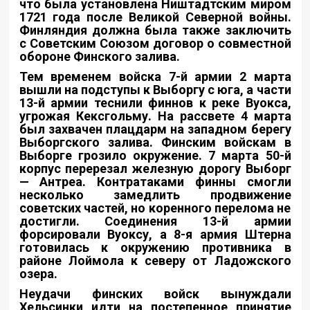
что была установлена Ништадтским миром
1721 года после Великой Северной войны.
Финляндия должна была также заключить
с Советским Союзом договор о совместной
обороне Финского залива.
Тем временем войска 7-й армии 2 марта
вышли на подступы к Выборгу с юга, а части
13-й армии теснили финнов к реке Вуокса,
угрожая Кексгольму. На рассвете 4 марта
был захвачен плацдарм на западном берегу
Выборгского залива. Финским войскам в
Выборге грозило окружение. 7 марта 50-й
корпус перерезал железную дорогу Выборг
— Антреа. Контратаками финны смогли
несколько замедлить продвижение
советских частей, но коренного перелома не
достигли. Соединения 13-й армии
форсировали Вуоксу, а 8-я армия Штерна
готовилась к окружению противника в
районе Лоймола к северу от Ладожского
озера.
Неудачи финских войск вынуждали
Хельсинки идти на постепенное принятие