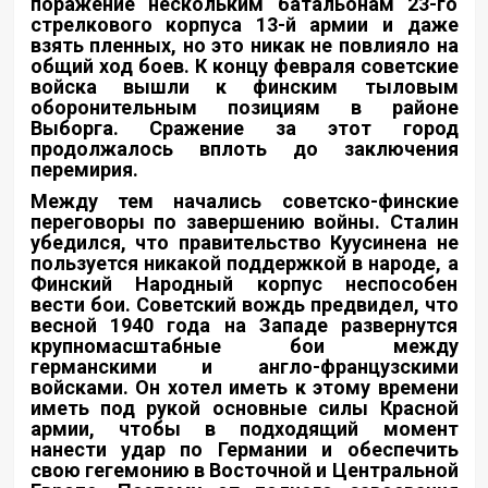
поражение нескольким батальонам 23-го
стрелкового корпуса 13-й армии и даже
взять пленных, но это никак не повлияло на
общий ход боев. К концу февраля советские
войска вышли к финским тыловым
оборонительным позициям в районе
Выборга. Сражение за этот город
продолжалось вплоть до заключения
перемирия.
Между тем начались советско-финские
переговоры по завершению войны. Сталин
убедился, что правительство Куусинена не
пользуется никакой поддержкой в народе, а
Финский Народный корпус неспособен
вести бои. Советский вождь предвидел, что
весной 1940 года на Западе развернутся
крупномасштабные бои между
германскими и англо-французскими
войсками. Он хотел иметь к этому времени
иметь под рукой основные силы Красной
армии, чтобы в подходящий момент
нанести удар по Германии и обеспечить
свою гегемонию в Восточной и Центральной