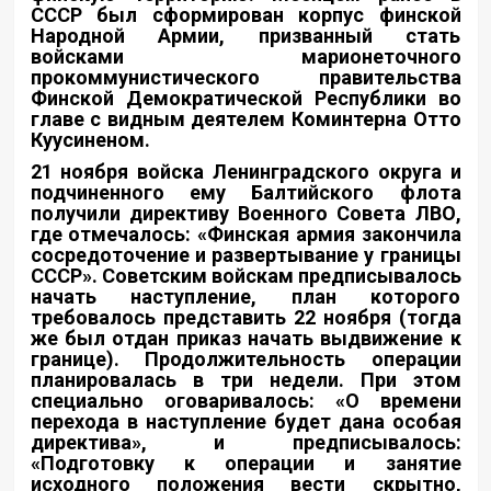
СССР был сформирован корпус финской
Народной Армии, призванный стать
войсками марионеточного
прокоммунистического правительства
Финской Демократической Республики во
главе с видным деятелем Коминтерна Отто
Куусиненом.
21 ноября войска Ленинградского округа и
подчиненного ему Балтийского флота
получили директиву Военного Совета ЛВО,
где отмечалось: «Финская армия закончила
сосредоточение и развертывание у границы
СССР». Советским войскам предписывалось
начать наступление, план которого
требовалось представить 22 ноября (тогда
же был отдан приказ начать выдвижение к
границе). Продолжительность операции
планировалась в три недели. При этом
специально оговаривалось: «О времени
перехода в наступление будет дана особая
директива», и предписывалось:
«Подготовку к операции и занятие
исходного положения вести скрытно,