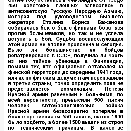
450 советских пленных записались в
антисоветскую Русскую Народную Армию,
которая под руководством бывшего
секретаря Сталина Бориса Бажанова
собиралась бок о бок с финнами бороться
против большевиков, но так и не успела
вступить в бой. Судьба военнослужащих
этой армии не вполне прояснена и сегодня.
Было ли большинство ее бойцов
репатриировано в СССР, получила ли часть
из них тайное убежище в Финляндии,
помимо тех, кто официально оставался на
финской территории до середины 1941 года,
или их по финским документам переправили
в третьи страны, точно определить пока не
представляется возможным. Потери
Красной армии ранеными и больными, по
всей вероятности, превысили 500 тысяч
человек. Автобронетанковые войска
Красной армии безвозвратно потеряли в
боях с противником 650 танков, около 1800
было подбито, а более 1500 вышли из строя
по техническим причинам. В качестве