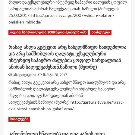
თემაზე
მიდიოდა.ექსკლუზიური ინტერვიუ საჰაერო ძალების ყოფილ
ინტერვიუ
სარდალთან ამირან სალუქვაძესთან. ნაწილი (პირველი)
თავდაცვის
25.03.2017. http://qartulisityva.ge/2007-wlidan-kelaferi-
სამინისტროს
omisken-midioda/
სამოქალაქო
უსაფრთხოების
Read
Read More
რუსეთ საქართველოს 2008 წლის აგისტოს ომი
სიახლეები
სამმართველოს
more
უფროსის
about
რასაც ახლა გეტყვით არც სახელმწიფო საიდუმლოა
მოადგილე
2007
გიორგი
და არც სამშობლოს ღალატი.ექსკლუზიური
წლიდან
თავდგირიძესთან.
ყველაფერი
ინტერვიუ საჰაერო ძალების ყოფილ სარდალთან
ომისაკენ
ამირან სალუქვაძესთნ.ნაწილი (მეორე)
მიდიოდა.ექსკლუზიური
ანალიტიკოსი
მარტი 25, 2017
ინტერვიუ
რასაც ახლა გეტყვით არც სახელმწიფო საიდუმლოა და არც
საჰაერო
ძალების
სამშობლოს ღალატი.ექსკლუზიური ინტერვიუ საჰაერო
ყოფილ
ძალების ყოფილ სარდალთან ამირან
სარდალთან
სალუქვაძესთნ.ნაწილი (მეორე) http://qartulisityva.ge/rasac-
ამირან
axla-vityvi-samshoblos-galati-araa/
სალუქვაძესთან.
ნაწილი
Read
Read More
სიახლეები
(პირველი)
more
about
საჩვენებელი სწავლება და ღია კარის დღე
რასაც