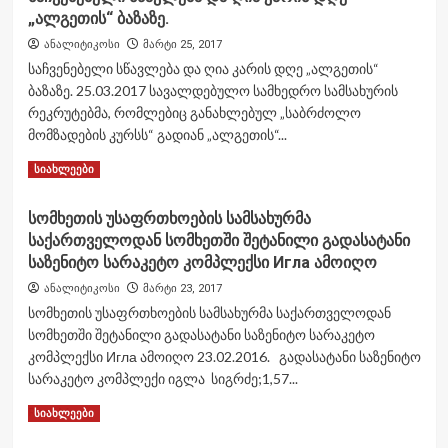
„ალგეთის“ ბაზაზე.
ახლა
გეტყვით
ანალიტიკოსი
მარტი 25, 2017
არც
საჩვენებელი სწავლება და ღია კარის დღე „ალგეთის“
სახელმწიფო
ბაზაზე. 25.03.2017 სავალდებულო სამხედრო სამსახურის
საიდუმლოა
რეკრუტებმა, რომლებიც განახლებულ „საბრძოლო
და
არც
მომზადების კურსს“ გადიან „ალგეთის“...
სამშობლოს
Read
Read More
სიახლეები
ღალატი.ექსკლუზიური
more
ინტერვიუ
about
საჰაერო
სომხეთის უსაფრთხოების სამსახურმა
საჩვენებელი
ძალების
საქართველოდან სომხეთში შეტანილი გადასატანი
სწავლება
ყოფილ
და
საზენიტო სარაკეტო კომპლექსი Игла ამოიღო
სარდალთან
ღია
ამირან
ანალიტიკოსი
მარტი 23, 2017
კარის
სალუქვაძესთნ.ნაწილი
სომხეთის უსაფრთხოების სამსახურმა საქართველოდან
დღე
(მეორე)
სომხეთში შეტანილი გადასატანი საზენიტო სარაკეტო
„ალგეთის“
ბაზაზე.
კომპლექსი Игла ამოიღო 23.02.2016. გადასატანი საზენიტო
სარაკეტო კომპლექი იგლა სიგრძე;1,57...
Read
Read More
სიახლეები
more
about