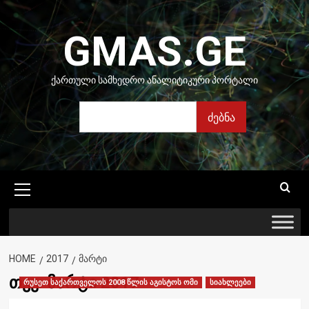
Skip
to
GMAS.GE
content
ᲥᲐᲠᲗᲣᲚᲘ ᲡᲐᲛᲮᲔᲓᲠᲝ ᲐᲜᲐᲚᲘᲢᲘᲙᲣᲠᲘ ᲞᲝᲠᲢᲐᲚᲘ
ძებნა
ძებნა
Primary
Menu
HOME
2017
ᲛᲐᲠᲢᲘ
თვე:
მარტი 2017
რუსეთ საქართველოს 2008 წლის აგისტოს ომი
სიახლეები