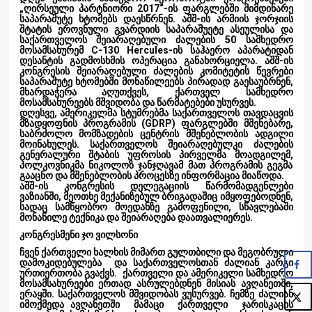
„ღირსეული პარტნიორი 2017“-ის ფარგლებში მიმდინარე
საპარაშუტე ხტომებს დაესწრნენ. აშშ-ის არმიის ჯორჯიის
შტატის ეროვნული გვარდიის საპარაშუეტე ასეულისა და
საქართველოს შეიარაღებული ძალების 50 სამხედრო
მოსამსახურემ C-130 Hercules-ის საჰაერო აპარატიდან
დესანტის გადმოსხმის ოპერაცია განახორციელა. აშშ-ის
კონგრესის შეიარაღებული ძალების კომიტეტის წევრები
საპარაშუტე ხტომებში მონაწილეებს პირადად გაესაუბრნენ,
მხარდაჭერა აღუთქვეს, ქართველ სამხედრო
მოსამსახურეებს მშვიდობა და წარმატებები უსურვეს.
დღესვე, ამერიკელმა სტუმრებმა საქართველოს თავდაცვის
მზადყოფნის პროგრამის (GDRP) ფარგლებში მშენებარე,
საბრძოლო მომზადების ცენტრის მშენებლობის ადგილი
მოინახულეს. საქართველოს შეიარაღებულკი ძალების
გენერალური შტაბის უფროსის პირველმა მოადგილემ,
პოლკოვნიკმა ნიკოლოზ ჯანჯღავამ მათ პროგრამის გეგმა
გააცნო და მშენებლობის პროცესზე ინფორმაცია მიაწოდა.
აშშ-ის კონგრესის დელეგაციის წარმომადგენლები
ვაზიანში, მეოთხე მექანიზებულ ბრიგადაშიც იმყოფებოდნენ,
სადაც სამწყობრო მოედანზე გამოფენილი, სწავლებაში
მონაწილე ტექნიკა და შეიარაღება დაათვალიერეს.
კონგრესმენი ჯო ვილსონი
ჩვენ ქართველი ხალხის მიმართ გულთბილი და მეგობრული
დამოკიდებულება და საქართველოსთან ძალიან კარგი
ურთიერთობა გვაქვს. ქართველი და ამერიკელი სამხედრო
მოსამსახურეები ერთად ასრულებდნენ მისიას ავღანეთში,
ერაყში. საქართველოს მშვიდობას ვუსურვებ. ჩემზე ძალიან
იმოქმედა ავღანეთში მამაცი ქართველი ჯარისკაცის