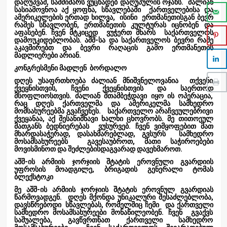
დაღუპვამ, სამძიმარს ვუცხადებ დაღუპულის ოჯახს. ძალიან
სასიამოვნოა აქ ყოფნა, სწავლებაში ქართველებისა და
ამერიკელების ერთად ხილვა, ისინი ერთმანეთისგან ბევრ
რამეს სწავლობენ, ერთმანეთის კულტურას იცნობენ და
აფასებენ. ჩვენ მტკიცედ ვუჭერთ მხარს საქართველოს
დამოუკიდებლობას. აშშ-სა და საქართველოს ბევრი რამე
აკავშირებთ და ბევრი რაღაცის გამო ერთმანეთის
მადლიერები არიან.
კონგრესმენი მადლენ ბორდალო
დღეს უსაფრთხოება ძალიან მნიშვნელოვანია თქვენი
ქვეყნისთვის, ჩვენი ქვეყნისთვის და საერთოდ
მსოფლიოსთვის. ძალიან შთამბეჭდავი იყო ის ოპერაცია,
რაც დღეს ქართველმა და ამერიკელმა სამხედრო
მომსახურეებმა გვაჩვენეს. საქართველო არაჩვეულებრივი
ქვეყანაა, აქ შესანიშნავი ხალხი ცხოვრობს. მე თითოეულ
მათგანს ბედნიერებას ვუსურვებ. ჩვენ ვიმყოფებით მათ
მხარდასაჭერად, დასახმარებლად, გვსურს სამხედრო
მოსამსახურეებს გავესაუბროთ, მათი საჭიროებები
მოვისმინოთ და შეძლებისდაგვარად დავეხმაროთ.
აშშ-ის არმიის ჯორჯიის შტატის ეროვნული გვარდიის
უფროსის მოადგილე, ბრიგადის გენერალი ტომას
ბლექსტოკი
მე აშშ-ის არმიის ჯორჯიის შტატის ეროვნულ გვარდიას
წარმოვადგენ. დღეს მქონდა უნიკალური შესაძლებლობა,
დავსწრებოდი სწავლებას, რომელშიც ჩემი და ქართველი
სამხედრო მოსამსახურეები მონაწილეობენ. ჩვენ გვაქვს
საშუალება, გავწვრთნათ ქართველი სამხედრო