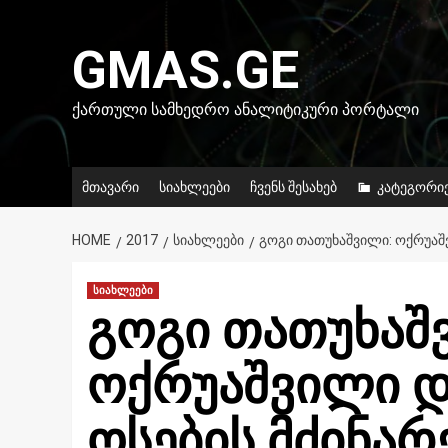
Skip
to
GMAS.GE
content
ᲥᲐᲠᲗᲣᲚᲘ ᲡᲐᲛᲮᲔᲓᲠᲝ ᲐᲜᲐᲚᲘᲢᲘᲙᲣᲠᲘ ᲞᲝᲠᲢᲐᲚᲘ
მთავარი
სიახლეები
ჩვენს შესახებ
კატეგორი
HOME
2017
ᲡᲘᲐᲮᲚᲔᲔᲑᲘ
ᲒᲝᲒᲘ ᲗᲐᲗᲣᲮᲐᲨᲕᲘᲚᲘ: ᲝᲥᲠᲣᲐᲨᲕ
სიახლეები
გოგი თათუხაშ
ოქრუაშვილი დ
ოსების მძინარ