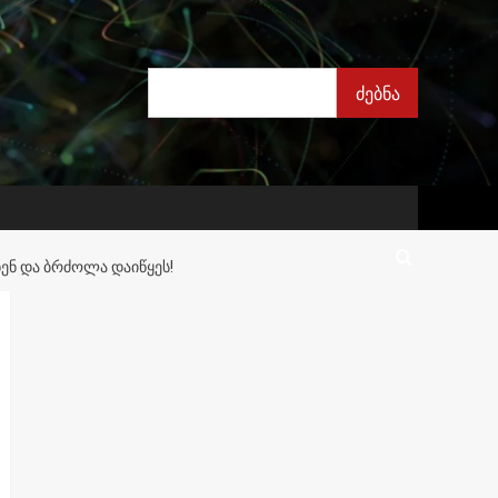
ძებნა
ძებნა
ᲔᲜ ᲓᲐ ᲑᲠᲫᲝᲚᲐ ᲓᲐᲘᲬᲧᲔᲡ!