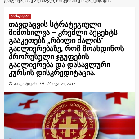
ᲒᲐᲫᲚᲘᲔᲠᲔᲑᲐ ᲓᲐ ᲓᲐᲡᲐᲕᲚᲣᲠᲘ ᲙᲣᲠᲡᲘᲡ ᲓᲘᲡᲙᲠᲔᲓᲘᲢᲐᲪᲘᲐ.
სიახლეები
თავდაცვის სტრატეგიული
მიმოხილვა – კრემლი აქცენტს
გააკეთებს „რბილი ძალის“
გაძლიერებაზე, რომ მოახდინოს
პრორუსული ჯგუფების
გაძლიერება და დასავლური
კურსის დისკრედიტაცია.
ანალიტიკოსი
აპრილი 24, 2017