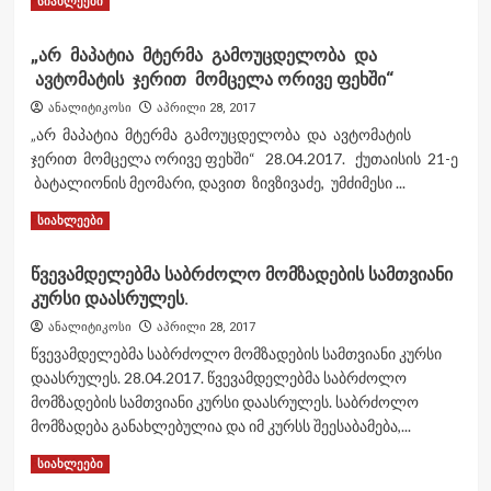
სიახლეები
საავიაციო
more
ბომბით
about
განხორცილებული
„არ მაპატია მტერმა გამოუცდელობა და
რუსი
დაბომბვის
ავტომატის ჯერით მომცელა ორივე ფეხში“
სამხედრო
შედეგად
მფრინავები
გაანდგურებული
ანალიტიკოსი
აპრილი 28, 2017
აფხაზეთის
ISSI
„არ მაპატია მტერმა გამოუცდელობა და ავტომატის
ომში.
ბაზის
ჯერით მომცელა ორივე ფეხში“ 28.04.2017. ქუთაისის 21-ე
(უნიკალური
ვიდეოს
ბატალიონის მეომარი, დავით ზივზივაძე, უმძიმესი ...
ფოტომასალა)
ავრცელებს.
Read
Read More
სიახლეები
more
about
წვევამდელებმა საბრძოლო მომზადების სამთვიანი
„არ
კურსი დაასრულეს.
მაპატია
მტერმა
ანალიტიკოსი
აპრილი 28, 2017
გამოუცდელობა
წვევამდელებმა საბრძოლო მომზადების სამთვიანი კურსი
და
დაასრულეს. 28.04.2017. წვევამდელებმა საბრძოლო
ავტომატის
მომზადების სამთვიანი კურსი დაასრულეს. საბრძოლო
ჯერით
მომცელა
მომზადება განახლებულია და იმ კურსს შეესაბამება,...
ორივე
Read
Read More
სიახლეები
ფეხში“
more