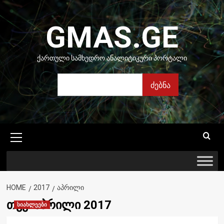
Skip
to
GMAS.GE
content
ᲥᲐᲠᲗᲣᲚᲘ ᲡᲐᲛᲮᲔᲓᲠᲝ ᲐᲜᲐᲚᲘᲢᲘᲙᲣᲠᲘ ᲞᲝᲠᲢᲐᲚᲘ
ძებნა
ძებნა
Primary
Menu
HOME
2017
ᲐᲞᲠᲘᲚᲘ
თვე:
აპრილი 2017
სიახლეები