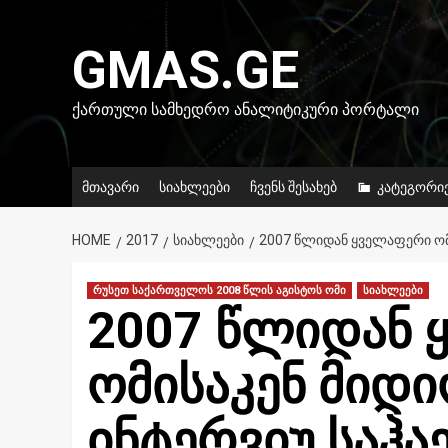
Skip
to
GMAS.GE
content
ᲥᲐᲠᲗᲣᲚᲘ ᲡᲐᲛᲮᲔᲓᲠᲝ ᲐᲜᲐᲚᲘᲢᲘᲙᲣᲠᲘ ᲞᲝᲠᲢᲐᲚᲘ
მთავარი
სიახლეები
ჩვენს შესახებ
კატეგორი
HOME
2017
ᲡᲘᲐᲮᲚᲔᲔᲑᲘ
2007 ᲬᲚᲘᲓᲐᲜ ᲧᲕᲔᲚᲐᲤᲔᲠᲘ ᲝᲛ
რუსეთ საქართველოს 2008 წლის აგისტოს ომი
სიახლეები
2007 წლიდან 
ომისაკენ მიდ
ინტერვიუ საჰა