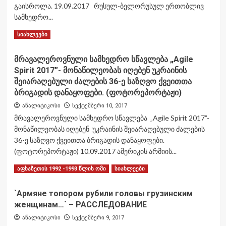
ტიპის
გაისროლა. 19.09.2017 რუსულ-ბელორუსულ ერთობლივ
საბრძოლო
სამხედრო...
შვეულფრენის
კაბინაშია
Read
Read More
სიახლეები
გადაღებული,რომლიდანაც
more
რუსულ-
about
მრავალეროვნული სამხედრო სწავლება „Agile
ბელორუსულ
რუსულ-
სამხედრო
Spirit 2017”- მონაწილეობას იღებენ უკრაინის
ბელორუსულ
წვრთნა
ერთობლივ
შეიარაღებული ძალების 36-ე საზღვო ქვეითთა
,,დასავლეთი
წვრთნებზე
ბრიგადის დანაყოფები. (ფოტორეპორტაჟი)
2017“-
რუსულმა
ანალიტიკოსი
სექტემბერი 10, 2017
ზე
KA-
სარაკეტო
მრავალეროვნული სამხედრო სწავლება „Agile Spirit 2017”-
52ტიპის
გასროლა
საბრძოლო
მონაწილეობას იღებენ უკრაინის შეიარაღებული ძალების
განხორციელდა.
შვეულფრენმა
36-ე საზღვო ქვეითთა ბრიგადის დანაყოფები.
C-
(ფოტორეპორტაჟი) 10.09.2017 ამერიკის არმიის...
8
უმართავი
Read
Read More
აფხაზეთის 1992 -1993 წლის ომი
სიახლეები
საავიაციო
more
რაკეტები
about
`Армяне топором рубили головы грузинским
მაყურებლების
მრავალეროვნული
женщинам…` – РАССЛЕДОВАНИЕ
მიმართულებით
სამხედრო
გაისროლა.
სწავლება
ანალიტიკოსი
სექტემბერი 9, 2017
„Agile