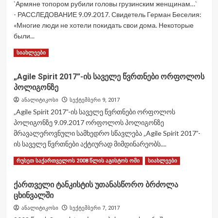
`Армяне топором рубили головы грузинским женщинам…`
Spirit
- РАССЛЕДОВАНИЕ 9.09.2017. Свидетель Герман Беселия:
2017”-
«Многие люди не хотели покидать свои дома. Некоторые
მონაწილეობას
იღებენ
были...
უკრაინის
Read
Read More
სიახლეები
შეიარაღებული
more
ძალების
about
36-
„Agile Spirit 2017”-ის საველე წვრთნები ორფოლოს
`Армяне
ე
პოლიგონზე
топором
საზღვო
рубили
ქვეითთა
ანალიტიკოსი
სექტემბერი 9, 2017
головы
ბრიგადის
„Agile Spirit 2017”-ის საველე წვრთნები ორფოლოს
грузинским
დანაყოფები.
პოლიგონზე 9.09.2017 ორფოლოს პოლიგონზე
женщинам…
(ფოტორეპორტაჟი)
მრავალეროვნული სამხედრო სწავლება „Agile Spirit 2017”-
`
–
ის საველე წვრთნები აქტიურად მიმდინარეობს....
РАССЛЕДОВАНИЕ
Read
Read More
რუსეთ საქართველოს 2008 წლის აგისტოს ომი
სიახლეები
more
about
ქართველი ტანკისტის უთანასწორო ბრძოლა
„Agile
ცხინვალში
Spirit
2017”-
ანალიტიკოსი
სექტემბერი 7, 2017
ის