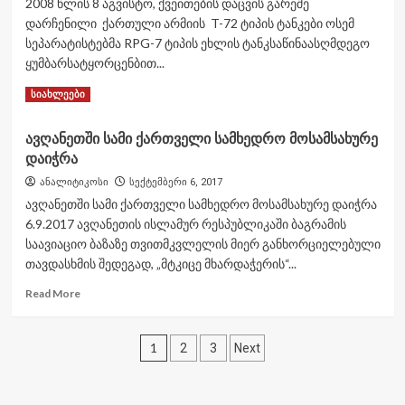
2008 წლის 8 აგვისტო, ქვეითების დაცვის გარეშე
საველე
დარჩენილი ქართული არმიის T-72 ტიპის ტანკები ოსემ
წვრთნები
სეპარატისტებმა RPG-7 ტიპის ეხლის ტანკსაწინაასღმდეგო
ორფოლოს
პოლიგონზე
ყუმბარსატყორცენბით...
Read
Read More
სიახლეები
more
about
ავღანეთში სამი ქართველი სამხედრო მოსამსახურე
ქართველი
დაიჭრა
ტანკისტის
უთანასწორო
ანალიტიკოსი
სექტემბერი 6, 2017
ბრძოლა
ავღანეთში სამი ქართველი სამხედრო მოსამსახურე დაიჭრა
ცხინვალში
6.9.2017 ავღანეთის ისლამურ რესპუბლიკაში ბაგრამის
საავიაციო ბაზაზე თვითმკვლელის მიერ განხორციელებული
თავდასხმის შედეგად, „მტკიცე მხარდაჭერის“...
Read
Read More
more
about
ჩანაწერების
ავღანეთში
1
2
3
Next
სამი
გვერდებათ
ქართველი
სამხედრო