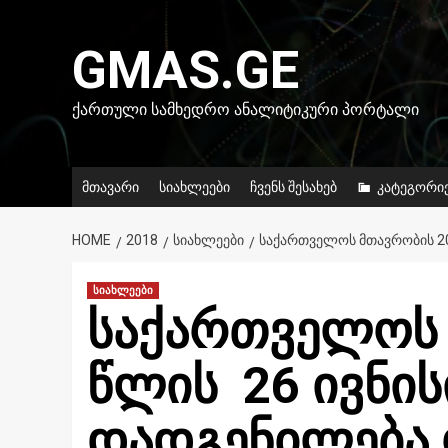
Skip
to
GMAS.GE
content
ᲥᲐᲠᲗᲣᲚᲘ ᲡᲐᲛᲮᲔᲓᲠᲝ ᲐᲜᲐᲚᲘᲢᲘᲙᲣᲠᲘ ᲞᲝᲠᲢᲐᲚᲘ
მთავარი
სიახლეები
ჩვენს შესახებ
კატეგორი
HOME
2018
ᲡᲘᲐᲮᲚᲔᲔᲑᲘ
ᲡᲐᲥᲐᲠᲗᲕᲔᲚᲝᲡ ᲛᲗᲐᲕᲠᲝᲑᲘᲡ 20
სიახლეები
საქართველოს 
წლის 26 ივნი
დადგენილება