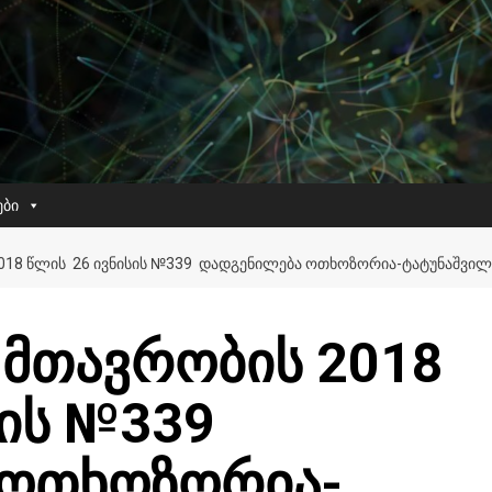
ები
18 ᲬᲚᲘᲡ 26 ᲘᲕᲜᲘᲡᲘᲡ №339 ᲓᲐᲓᲒᲔᲜᲘᲚᲔᲑᲐ ᲝᲗᲮᲝᲖᲝᲠᲘᲐ-ᲢᲐᲢᲣᲜᲐᲨᲕᲘᲚᲘ
მთავრობის 2018
სის №339
 ოთხოზორია-