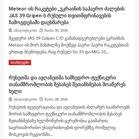
თავდაცვის
about
ძალების
Meteor-ის რაკეტები „უკრაინის საჰაერო ძალების
ტაივანის
სხვადასხვა
JAS 39 Gripen-ს რუსული თვითმფრინავების
საკანონმდებლო
კომპონენტის
ანსაბლეამ
ჩამოგდებაში დაეხმარება
ჩართულობით
ამერიკული
გაიხსნა.
ანალიტიკოსი
მაისი 30, 2026
შეირაღების
შვედური JAS 39 Gripen C/D გამანადგურებლები უკრაინას
შესაძენად
Meteor-ის შორ მანძილზე მოქმედ ჰაერი-ჰაერი რაკეტებთან
ბიუჯეტი
დაამტკიცა
ერთად მიეწოდება, რაც რუსულ Su-35 და MiG-31...
Read
Read More
სიახლეები
more
about
რუსეთმა და ავღანეთმა სამხედრო-ტექნიკური
Meteor-
თანამშრომლობის შესახებ შეთანხმებას მოაწერეს
ის
რაკეტები
ხელი
„უკრაინის
ანალიტიკოსი
მაისი 28, 2026
საჰაერო
რუსეთის ფედერაციასა და ავღანეთის ისლამურ საამიროებს
ძალების
შორის სამხედრო-ტექნიკური თანამშრომლობის შესახებ
JAS
39
შეთანხმებაზე ხელმოწერის ცერემონია გაიმართა
Gripen-
საერთაშორისო უსაფრთხოების ფორუმზე, რომელიც
ს
მოსკოვის რეგიონში...
რუსული