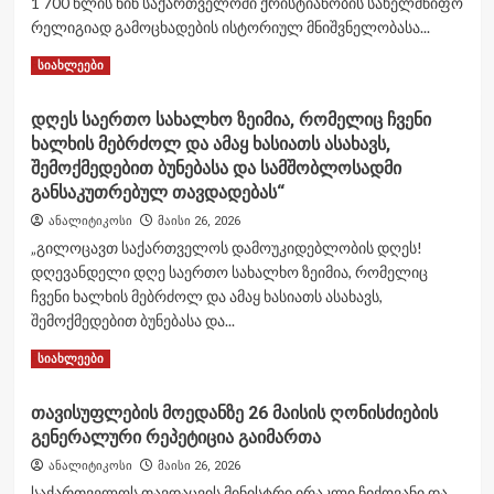
1 700 წლის წინ საქართველოში ქრისტიანობის სახელმწიფო
რელიგიად გამოცხადების ისტორიულ მნიშვნელობასა...
Read
Read More
სიახლეები
more
about
დღეს საერთო სახალხო ზეიმია, რომელიც ჩვენი
ირაკლი
ხალხის მებრძოლ და ამაყ ხასიათს ასახავს,
ჩიქოვანი:
„ეროვნულ
შემოქმედებით ბუნებასა და სამშობლოსადმი
ინტერესებზე
განსაკუთრებულ თავდადებას“
დაფუძნებული
ანალიტიკოსი
მაისი 26, 2026
პოლიტიკის
„გილოცავთ საქართველოს დამოუკიდებლობის დღეს!
წარმოება,
თანამედროვე
დღევანდელი დღე საერთო სახალხო ზეიმია, რომელიც
რეალობაში
ჩვენი ხალხის მებრძოლ და ამაყ ხასიათს ასახავს,
გადამწყვეტია
შემოქმედებით ბუნებასა და...
სუვერენული
მომავლის
Read
Read More
სიახლეები
შესანარჩუნებლად“
more
about
თავისუფლების მოედანზე 26 მაისის ღონისძიების
დღეს
გენერალური რეპეტიცია გაიმართა
საერთო
სახალხო
ანალიტიკოსი
მაისი 26, 2026
ზეიმია,
საქართველოს თავდაცვის მინისტრი ირაკლი ჩიქოვანი და