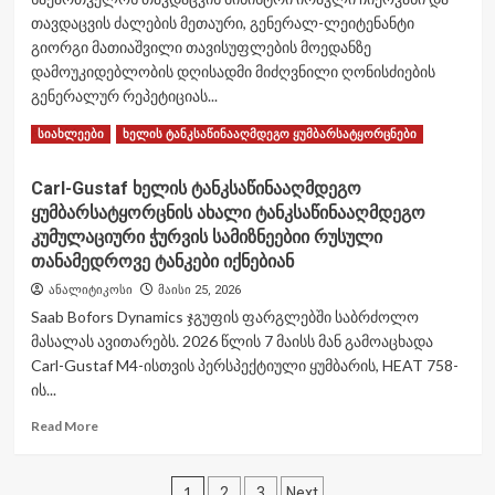
რომელიც
თავდაცვის ძალების მეთაური, გენერალ-ლეიტენანტი
ჩვენი
გიორგი მათიაშვილი თავისუფლების მოედანზე
ხალხის
მებრძოლ
დამოუკიდებლობის დღისადმი მიძღვნილი ღონისძიების
და
გენერალურ რეპეტიციას...
ამაყ
Read
Read More
ხასიათს
სიახლეები
ხელის ტანკსაწინააღმდეგო ყუმბარსატყორცნები
more
ასახავს,
about
შემოქმედებით
Carl-Gustaf ხელის ტანკსაწინააღმდეგო
თავისუფლების
ბუნებასა
ყუმბარსატყორცნის ახალი ტანკსაწინააღმდეგო
მოედანზე
და
26
კუმულაციური ჭურვის სამიზნეებიი რუსული
სამშობლოსადმი
მაისის
განსაკუთრებულ
თანამედროვე ტანკები იქნებიან
ღონისძიების
თავდადებას“
ანალიტიკოსი
მაისი 25, 2026
გენერალური
Saab Bofors Dynamics ჯგუფის ფარგლებში საბრძოლო
რეპეტიცია
გაიმართა
მასალას ავითარებს. 2026 წლის 7 მაისს მან გამოაცხადა
Carl-Gustaf M4-ისთვის პერსპექტიული ყუმბარის, HEAT 758-
ის...
Read
Read More
more
about
ჩანაწერების
Carl-
1
2
3
Next