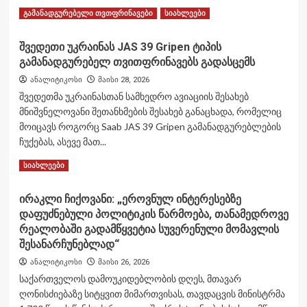
თვითმფრინავების
Read
Read More
გამანადგურებელი თვთფრინავები
სიახლეები
ჩამოგდებაში
more
დაეხმარება
about
შვედეთი უკრაინას JAS 39 Gripen ტიპის
რუსეთმა
გამანადგურებელ თვითფრინავებს გადასცემს
და
ავღანეთმა
ანალიტიკოსი
მაისი 28, 2026
სამხედრო-
შვედეთმა უკრაინასთან სამხედრო ავიაციის შესახებ
ტექნიკური
მნიშვნელოვანი შეთანხმების შესახებ განაცხადა, რომელიც
თანამშრომლობის
მოიცავს როგორც Saab JAS 39 Gripen გამანადგურებლების
შესახებ
შეთანხმებას
ჩუქებას, ასევე მათ...
მოაწერეს
Read
Read More
სიახლეები
ხელი
more
about
ირაკლი ჩიქოვანი: „ეროვნულ ინტერესებზე
შვედეთი
დაფუძნებული პოლიტიკის წარმოება, თანამედროვე
უკრაინას
JAS
რეალობაში გადამწყვეტია სუვერენული მომავლის
39
შესანარჩუნებლად“
Gripen
ანალიტიკოსი
მაისი 26, 2026
ტიპის
საქართველოს დამოუკიდებლობის დღეს, მთავარ
გამანადგურებელ
თვითფრინავებს
ღონისძიებაზე სიტყვით მიმართვისას, თავდაცვის მინისტრმა
გადასცემს