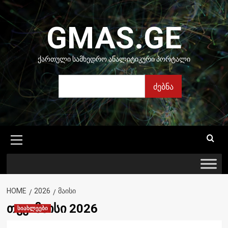
Skip
to
GMAS.GE
content
ᲥᲐᲠᲗᲣᲚᲘ ᲡᲐᲛᲮᲔᲓᲠᲝ ᲐᲜᲐᲚᲘᲢᲘᲙᲣᲠᲘ ᲞᲝᲠᲢᲐᲚᲘ
ძებნა
ძებნა
Primary
Menu
HOME
2026
ᲛᲐᲘᲡᲘ
თვე:
მაისი 2026
სიახლეები