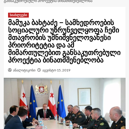
ᲒᲐᲜᲡᲐᲙᲣᲗᲠᲔᲑᲣᲚᲘ ᲞᲠᲝᲔᲥᲢᲘᲐ ᲑᲘᲜᲐᲗᲛᲨᲔᲜᲔᲑᲚᲝᲑᲐ
სიახლეები
მამუკა ბახტაძე – სამხედროების
სოციალური უზრუნველყოფა ჩემი
მთავრობის უმნიშვნელოვანესი
პრიორიტეტია და ამ
მიმართულებით განსაკუთრებული
პროექტია ბინათმშენებლობა
ანალიტიკოსი
აგვისტო 15, 2019