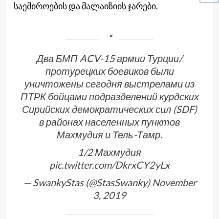
საემიროების და მალაიზიის ჯარები.
Два БМП ACV-15 армии Турции/
протурецких боевиков были
уничтожены сегодня выстрелами из
ПТРК бойцами подразделений курдских
Сирийских демократических сил (SDF)
в районах населенных пунктов
Махмудия и Тель-Тамр.
1/2 Махмудия
pic.twitter.com/DkrxCY2yLx
— SwankyStas (@StasSwanky)
November
3, 2019