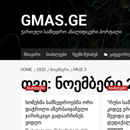
Skip
to
GMAS.GE
content
ᲥᲐᲠᲗᲣᲚᲘ ᲡᲐᲛᲮᲔᲓᲠᲝ ᲐᲜᲐᲚᲘᲢᲘᲙᲣᲠᲘ ᲞᲝᲠᲢᲐᲚᲘ
მთავარი
სიახლეები
ჩვენს შესახებ
კატეგორი
HOME
2020
ᲜᲝᲔᲛᲑᲔᲠᲘ
PAGE 3
თვე:
ნოემბერი 
სიახლეები
სიახლეები
სომეხმა სამხედროებმა ორი
“რუსი სა
დაჭრილი აზერბაიჯანელი
კიდევ ე
ჯარისკაცი გადაარჩინეს.
შევიდა ყ
ვიდეო.
დედაქალა
ვიდეო.