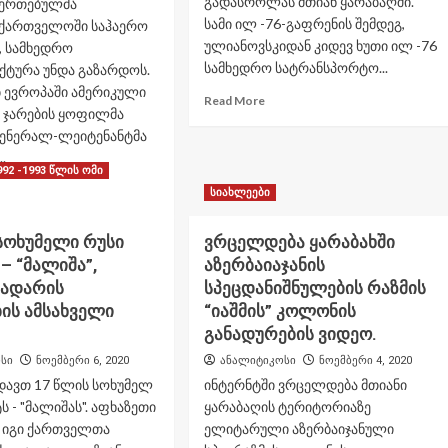
გადასროლას მთიან ყარაბაღში.
ეერთებულმა
ამერიკელი
სამი ილ -76-გაფრენის შემდეგ,
აქართველოში საჰაერო
და
ულიანოვსკიდან კიდევ ხუთი ილ -76
, სამხედრო
2
სამხედრო სატრანსპორტო...
ქტურა უნდა გაზარდოს.
ევროპელი
სამხედრო
ებ ევროპაში ამერიკული
Read
Read More
მოსამსახურე.
 ჯარების ყოფილმა
more
გენერალ-ლეიტენანტმა
about
რუსეთი
..
992 -1993 წლის ომი
აგრძელებს
ad
სამშვიდობო
სიახლეები
re
ძალების
out
გადაყვანას
სოხუმელი რუსი
ვრცელდება ყარაბახში
ქართველოში
მთიან
 – “მალიშა”,
აზერბაიაჯანის
ერთებულმა
ყარაბაღში.
ატებმა
ჩადარის
სპეცდანიშნულების რაზმის
ვიდეო
ზღვაო
ის ამსახველი
“იაშმის” კოლონის
განადურების ვიდეო.
ჰაერო
ფრასტრუქტურა
სი
ნოემბერი 6, 2020
ანალიტიკოსი
ნოემბერი 4, 2020
და
დავთ 17 წლის სოხუმელ
ინტერნტში ვრცელდება მთიანი
ნალაგოს
ს - "მალიშას". აფხაზეთი
ყარაბაღის ტერიტორიაზე
, იგი ქართველთა
ელიტარული აზერბაიჯანული
ერიკელი