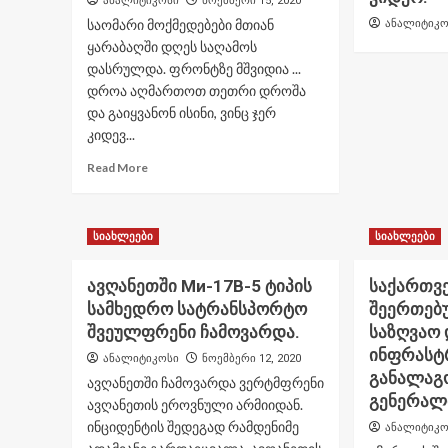
ანალიტიკოსი
ნოემბერი 15, 2020
საომარი მოქმედებები მთიან
ანალიტიკო
ყარაბაღში დღეს საღამოს
დასრულდა. ფრონტზე მშვიდია ...
დროა აღმართოთ თეთრი დროშა
და გაიყვანონ ისინი, ვინც ჯერ
კიდევ...
Read
Read More
more
about
სომეხმა
სიახლეები
სიახლეები
სამხედროებმა
ორი
დაჭრილი
ავღანეთში Ми-17В-5 ტიპის
საქართვ
აზერბაიჯანელი
სამხედრო სატრანსპორტო
შეერთებ
ჯარისკაცი
შვეულფრენი ჩამოვარდა.
საზღვაო 
გადაარჩინეს.
ინფრასტ
ვიდეო.
ანალიტიკოსი
ნოემბერი 12, 2020
განალაგ
ავღანეთში ჩამოვარდა ვერტმფრენი
გენერალ
ავღანეთის ეროვნული არმიიდან.
ინციდენტის შედეგად რამდენიმე
ანალიტიკო