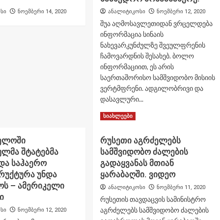
სი
ნოემბერი 14, 2020
ანალიტიკოსი
ნოემბერი 12, 2020
შუა აღმოსავლეთიდან ვრცელდება
ინფორმაცია სინაის
ნახევარკუნძულზე შვეულფრენის
ჩამოვარდნის შესახებ. ბოლო
ინფორმაციით, ეს არის
საერთაშორისო სამშვიდობო მისიის
ვერტმფრენი. ადგილობრივი და
დასავლური...
Read
Read More
სიახლეები
more
about
ელოში
რუსეთი აგრძელებს
სინაზე
ულმა შტატებმა
სამშვიდობო ძალების
სამშვიდობო
მისიის
და საჰაერო
გადაყვანას მთიან
სამხედრო
რუქტურა უნდა
ყარაბაღში. ვიდეო
შვეულფრენი
ოს – ამერიკელი
ანალიტიკოსი
ნოემბერი 11, 2020
ჩამოვარდა
ი
,
რუსეთის თავდაცვის სამინისტრო
დაიღუპა
აგრძელებს სამშვიდობო ძალების
სი
ნოემბერი 12, 2020
6