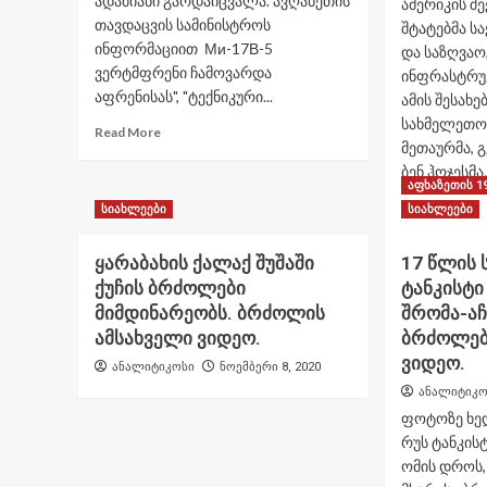
ადამიანი გარდაიცვალა. ავღანეთის
ამერიკის შ
თავდაცვის სამინისტროს
შტატებმა ს
ინფორმაციით Ми-17В-5
და საზღვაო
ვერტმფრენი ჩამოვარდა
ინფრასტრუ
აფრენისას", "ტექნიკური...
ამის შესახ
სახმელეთო
Read
Read More
მეთაურმა, 
more
about
ბენ ჰოჯესმა.
აფხაზეთის 1
ავღანეთში
Re
Read More
სიახლეები
სიახლეები
Ми-17В-5
mo
ტიპის
ab
სამხედრო
ყარაბახის ქალაქ შუშაში
17 წლის 
სა
სატრანსპორტო
ქუჩის ბრძოლები
ტანკისტი
შე
შვეულფრენი
შტ
მიმდინარეობს. ბრძოლის
შრომა-ა
ჩამოვარდა.
სა
ამსახველი ვიდეო.
ბრძოლებ
და
ვიდეო.
ანალიტიკოსი
ნოემბერი 8, 2020
სა
ინ
ანალიტიკო
უნ
ფოტოზე ხე
გა
რუს ტანკისტ
–
ომის დროს
ამ