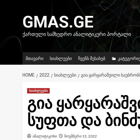
Skip
to
GMAS.GE
content
ᲥᲐᲠᲗᲣᲚᲘ ᲡᲐᲛᲮᲔᲓᲠᲝ ᲐᲜᲐᲚᲘᲢᲘᲙᲣᲠᲘ ᲞᲝᲠᲢᲐᲚᲘ
მთავარი
სიახლეები
ჩვენს შესახებ
კატეგორი
HOME
2022
ᲡᲘᲐᲮᲚᲔᲔᲑᲘ
ᲒᲘᲐ ᲧᲐᲠᲧᲐᲠᲐᲨᲕᲘᲚᲘ ᲡᲐᲣᲑᲠᲝᲑᲡ
სიახლეები
გია ყარყარაშ
სუფთა და ბინძ
ანალიტიკოსი
ნოემბერი 13, 2022