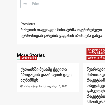
Print
Post
Previous
რუსეთის თავდაცვის მინისტრმა ოკუპირებული
Navigation
ხერსონიდან ჯარების გაყვანის ბრძანება გასცა.
მობილური ს
კომპლექსებ
More Stories
სიახლეები
რუსეთ-უკრაი
ქუთაისში მესამე ქვეითი
წყაროები
ბრიგადის დაარსების დღე
ძირითად
აღნიშნეს
რაკეტსა
თავდაცვი
ანალიტიკოსი
აგვისტო 6, 2026
განკუთვ
რაკეტები
ამოიწურ