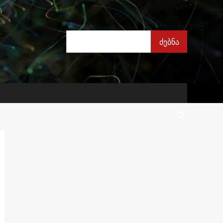
ძებნა
ძებნა