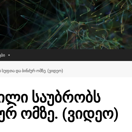
ები
 ᲡᲣᲤᲗᲐ ᲓᲐ ᲑᲘᲜᲫᲣᲠ ᲝᲛᲖᲔ. (ᲕᲘᲓᲔᲝ)
ვილი საუბრობს
ურ ომზე. (ვიდეო)