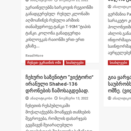
ანალიტიკოსი
ნოემბერი 25, 2022
უკრაინელებმა ხარკოვის რეგიონში
ანალიტიკო
განადგურებულ რუსულ კლონაში
გერმანია Pa
აღმოაჩინეს რუსული არმიის
სარაკეტო 
თანამედროვე ტანკი T-90M "ტიპის
პოლონეთში
ტანკი. კოლონა განადგურდა
ახლოს განათ
კისლოვკას რაიონში ერთ-ერთ
ინფორმაცი
გზაზე....
საინფორმა
ავრცელებენ
Read
Read More
more
Re
Read More
რუსეთ-უკრაინის ომი
სიახლეები
სიახლეები
about
mo
უკრაინელებმა
ab
ჩეხური საზენიტო “ვიქტორი”
გია ყარ
რუსულიТ-90М
გე
“Прорыв”
ირანული Shahed-136
საუბრობს
Pat
ტანკი
ის
დრონების ჩამოსაგდებად.
ომზე. (ვ
კისლივკას
ტი
ანალიტიკოსი
ნოემბერი 13, 2022
ანალიტიკო
რაიონში
სა
გაანადგურეს
ჩეხეთის რესპუბლიკაში
სა
(ვიდეო)
კო
მოქალაქეებმა მოაწყვეს თანხების
პო
შეგროვება, რომლის დახარჯვას
უკ
გეგმავენ შეიარაღებული
სა