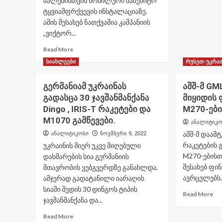
ძალებისთვის მობილური საზენიტო
ახ
ტყვიამფრქვევის ინსტალაციაზე.
გან
ამის შესახებ ნათქვამია კამპანიის
„ვიქტორ...
Read
Read More
more
სიახლეები
რუსეთ-უკრაი
about
ჩეხური
გერმანიამ უკრაინას
აშშ-მ GM
საზენიტო
“ვიქტორი”
გადასცა 30 ჯავშანმანქანა
მიყიდის 
ირანული
Dingo , IRIS-T რაკეტები და
M270-ები
Shahed-
M1070 გამწევები.
ანალიტიკო
136
დრონების
აშშ-მ დაამ
ანალიტიკოსი
ნოემბერი 9, 2022
ჩამოსაგდებად.
რაკეტების 
უკრაინის მიერ უკვე მიღებული
M270-ებისთ
დახმარების სია გერმანიის
შესახებ ფი
მთავრობის ვებგვერდზე განახლდა.
ავრცელებს
ამჯერად გადატანილი იარაღის
სიაში შედის 30 დინგოს ტიპის
Re
Read More
ჯავშანმანქანა და...
mo
ab
Read
Read More
აშშ