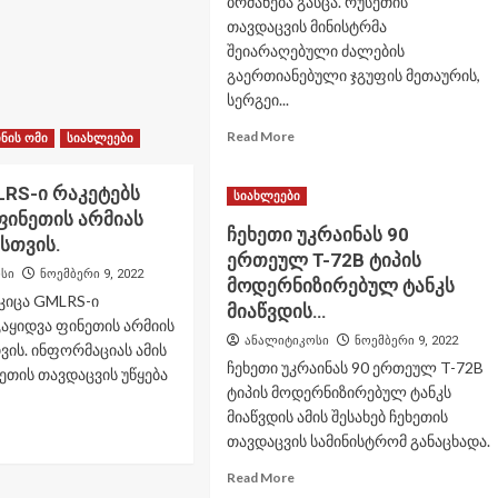
ბრძანება გასცა. რუსეთის
ლოს
თავდაცვის მინისტრმა
ათავსებს.
შეიარაღებული ძალების
გაერთიანებული ჯგუფის მეთაურის,
სერგეი...
Read
Read More
ნის ომი
სიახლეები
more
about
LRS-ი რაკეტებს
რუსეთის
სიახლეები
ფინეთის არმიას
თავდაცვის
ჩეხეთი უკრაინას 90
მინისტრმა
სთვის.
ერთეულ T-72B ტიპის
ოკუპირებული
სი
ნოემბერი 9, 2022
ხერსონიდან
მოდერნიზირებულ ტანკს
ტკიცა GMLRS-ი
ჯარების
მიაწვდის…
გაყვანის
გაყიდვა ფინეთის არმიის
ანალიტიკოსი
ნოემბერი 9, 2022
ბრძანება
ვის. ინფორმაციას ამის
გასცა.
ჩეხეთი უკრაინას 90 ერთეულ T-72B
ნეთის თავდაცვის უწყება
ტიპის მოდერნიზირებულ ტანკს
.
მიაწვდის ამის შესახებ ჩეხეთის
ad
თავდაცვის სამინისტრომ განაცხადა.
re
out
Read
Read More
-
more