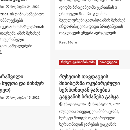
ანალიტიკოსი
ნოემბერი 24, 2022
დიდმა ბრიტანეთმა უკრაინას 3
სი
ნოემბერი 24, 2022
ერთეული Sea King ტიპის
triot-ის ტიპის საზენიტო
შვეულფრენი გადასცა.ამის შესახებ
კომპლექსებს
ინფორმაცვიას დიდი ბრიტანეთის
 უკრაინის საზღვართან
თავდაცვის უწეყბა ავრცელებს.
ავსებს. ამის შესახებ
ას უკრინული
Read
Read More
ციო საშუალებები
more
.
about
დიდმა
ad
რუსეთ-უკრაინის ომი
სიახლეები
ბრიტანეთმა
re
უკრაინას
out
3
ყარაშვილი
რუსეთის თავდაცვის
რმანია
ერთეული
 სუფთა და ბინძურ
მინისტრმა ოკუპირებული
riot-
Sea
იდეო)
ხერსონიდან ჯარების
King
პის
გაყვანის ბრძანება გასცა.
ტიპის
სი
ნოემბერი 13, 2022
ზენიტო
შვეულფრენი
ანალიტიკოსი
ნოემბერი 9, 2022
რაკეტო
გადასცა.
მპლექსებს
რუსეთის თავდაცვის მინისტრმა,
ლონეთში
სერგეი შოიგუმ ოკუპირებული
რაინის
ხერსონიდან ჯარების გაყვანის
ზღვართან