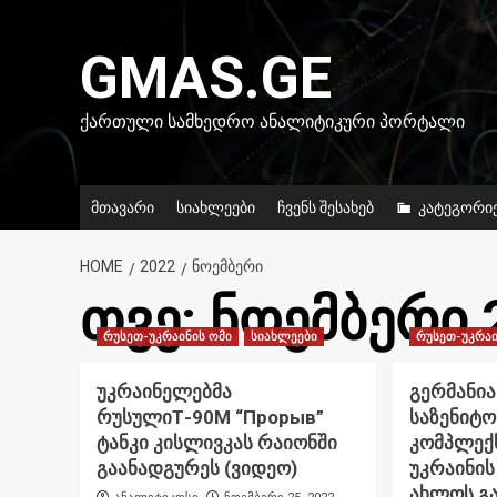
Skip
to
GMAS.GE
content
ᲥᲐᲠᲗᲣᲚᲘ ᲡᲐᲛᲮᲔᲓᲠᲝ ᲐᲜᲐᲚᲘᲢᲘᲙᲣᲠᲘ ᲞᲝᲠᲢᲐᲚᲘ
მთავარი
სიახლეები
ჩვენს შესახებ
კატეგორი
HOME
2022
ᲜᲝᲔᲛᲑᲔᲠᲘ
თვე:
ნოემბერი 
რუსეთ-უკრაინის ომი
სიახლეები
რუსეთ-უკრაი
უკრაინელებმა
გერმანია 
რუსულიТ-90М “Прорыв”
საზენიტო
ტანკი კისლივკას რაიონში
კომპლექ
გაანადგურეს (ვიდეო)
უკრაინის
ახლოს გა