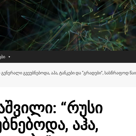
ები
ᲒᲔᲜᲔᲠᲐᲚᲘ ᲒᲕᲔᲣᲑᲜᲔᲑᲝᲓᲐ, ᲐᲰᲐ, ᲢᲐᲜᲙᲔᲑᲘ ᲓᲐ “ᲒᲠᲐᲓᲔᲑᲘ”, ᲡᲐᲡᲬᲠᲐᲤᲝᲓ ᲬᲐ
შვილი: “რუსი
ბნებოდა, აჰა,