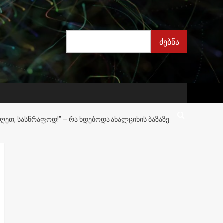
ძებნა
ძებნა
ᲘᲦᲔᲗ, ᲡᲐᲡᲬᲠᲐᲤᲝᲓ!” – ᲠᲐ ᲮᲓᲔᲑᲝᲓᲐ ᲐᲮᲐᲚᲪᲘᲮᲘᲡ ᲑᲐᲖᲐᲖᲔ