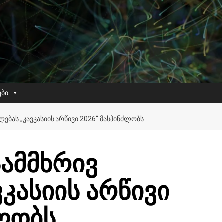
ები
ᲔᲑᲐᲡ „ᲙᲐᲕᲙᲐᲡᲘᲘᲡ ᲐᲠᲬᲘᲕᲘ 2026“ ᲛᲐᲡᲞᲘᲜᲫᲚᲝᲑᲡ
ამმხრივ
ვკასიის არწივი
ძლობს