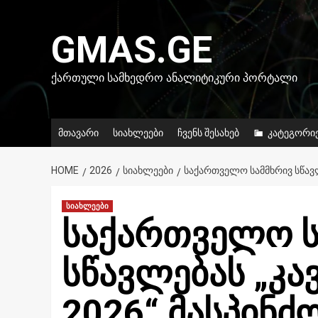
Skip
to
GMAS.GE
content
ᲥᲐᲠᲗᲣᲚᲘ ᲡᲐᲛᲮᲔᲓᲠᲝ ᲐᲜᲐᲚᲘᲢᲘᲙᲣᲠᲘ ᲞᲝᲠᲢᲐᲚᲘ
მთავარი
სიახლეები
ჩვენს შესახებ
კატეგორი
HOME
2026
ᲡᲘᲐᲮᲚᲔᲔᲑᲘ
ᲡᲐᲥᲐᲠᲗᲕᲔᲚᲝ ᲡᲐᲛᲛᲮᲠᲘᲕ ᲡᲬᲐᲕᲚ
სიახლეები
საქართველო ს
სწავლებას „კა
2026“ მასპინ