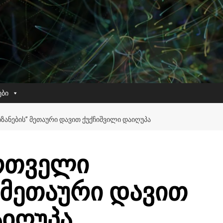
ები
ᲖᲐᲜᲔᲑᲘᲡ” ᲛᲔᲗᲐᲣᲠᲘ ᲓᲐᲕᲘᲗ ᲥᲣᲥᲩᲘᲨᲕᲘᲚᲘ ᲓᲐᲘᲦᲣᲞᲐ
ართველი
 მეთაური დავით
აიღუპა