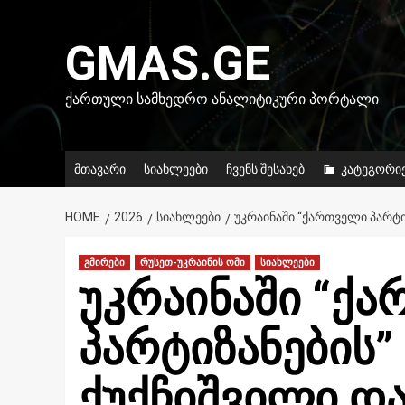
Skip
to
GMAS.GE
content
ᲥᲐᲠᲗᲣᲚᲘ ᲡᲐᲛᲮᲔᲓᲠᲝ ᲐᲜᲐᲚᲘᲢᲘᲙᲣᲠᲘ ᲞᲝᲠᲢᲐᲚᲘ
მთავარი
სიახლეები
ჩვენს შესახებ
კატეგორი
HOME
2026
ᲡᲘᲐᲮᲚᲔᲔᲑᲘ
ᲣᲙᲠᲐᲘᲜᲐᲨᲘ “ᲥᲐᲠᲗᲕᲔᲚᲘ ᲞᲐᲠᲢᲘ
გმირები
რუსეთ-უკრაინის ომი
სიახლეები
უკრაინაში “ქ
პარტიზანების”
ქუქჩიშვილი დ