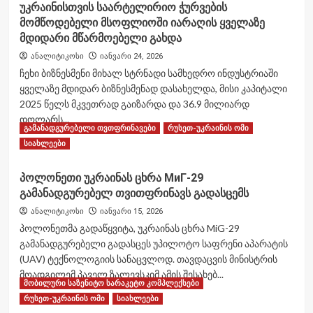
უკრაინისთვის საარტელირიო ჭურვების
მომწოდებელი მსოფლიოში იარაღის ყველაზე
მდიდარი მწარმოებელი გახდა
ანალიტიკოსი
იანვარი 24, 2026
ჩეხი ბიზნესმენი მიხალ სტრნადი სამხედრო ინდუსტრიაში
ყველაზე მდიდარ ბიზნესმენად დასახელდა, მისი კაპიტალი
2025 წელს მკვეთრად გაიზარდა და 36.9 მილიარდ
დოლარს...
გამანადგურებელი თვთფრინავები
რუსეთ-უკრაინის ომი
Read
Read More
სიახლეები
more
about
პოლონეთი უკრაინას ცხრა МиГ-29
უკრაინისთვის
გამანადგურებელ თვითფრინავს გადასცემს
საარტელირიო
ჭურვების
ანალიტიკოსი
იანვარი 15, 2026
მომწოდებელი
პოლონეთმა გადაწყვიტა, უკრაინას ცხრა MiG-29
მსოფლიოში
გამანადგურებელი გადასცეს უპილოტო საფრენი აპარატის
იარაღის
(UAV) ტექნოლოგიის სანაცვლოდ. თავდაცვის მინისტრის
ყველაზე
მდიდარი
მოადგილემ პაველ ზალევსკიმ ამის შესახებ...
მობილური საზენიტო სარაკეტო კომპლექსები
მწარმოებელი
Read
Read More
რუსეთ-უკრაინის ომი
გახდა
სიახლეები
more