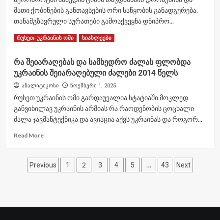
ის
აძლევს
მათი ქობინების განთავსების ორი საწყობის განადგურება.
რაოდენობა
მსოფლიოს
თანამგზავრული სურათები გამოაქვეყნა დნიპრო...
10
Read
Read More
რუსეთ-უკრაინის ომი
ქვეყანაში
სიახლეები
more
750
about
ერთეულს
რა შეიარაღებას და სამხედრო ძალას ფლობდა
თანამგზავრული
აღწევს
უკრაინის შეიარაღებული ძალები 2014 წელს
ფოტოები
ადასტურებს
ანალიტიკოსი
ნოემბერი 1, 2025
დონეცკის
რუსეთ უკრაინის ომი გარდაუვალია სტატიაში მოკლედ
აეროპორტში
განვიხილავ უკრაინის არმიას რა რაოდენობის ცოცხალი
შაჰედის
ძალა ჯავშანტექნიკა და ავიაცია აქვს უკრაინას და როგორ...
საწყობების
განადგურებას
Read
Read More
more
about
ჩანაწერების
რა
2
…
Previous
1
3
4
5
43
Next
შეიარაღებას
გვერდებათ
და
სამხედრო
დაშლა
ძალას
ფლობდა
უკრაინის