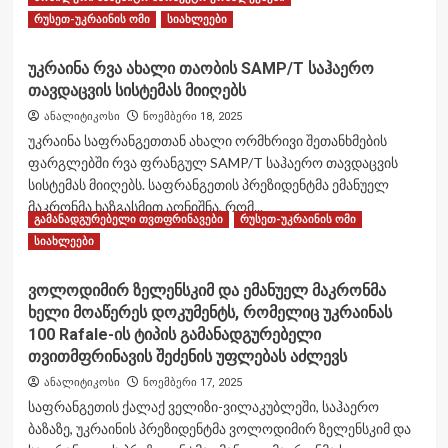
საჰაერო
Read
Read More
რუსეთ-უკრაინის ომი
თავდაცვის
სიახლეები
more
სისტემამ
about
უკრაინაში
უკრაინა რვა ახალი თაობის SAMP/T საჰაერო
პოლონეთმა
უკვე
თავდაცვის სისტემას მიიღებს
სამხრეთ
ჩამოაგდო
კორეიდან
რუსული
ანალიტიკოსი
ნოემბერი 18, 2025
K9PL
Х-101,
უკრაინა საფრანგეთთან ახალი ორმხრივი შეთანხმების
ჰაუბიცების
“Искандеры-
ფარგლებში რვა ფრანგულ SAMP/T საჰაერო თავდაცვის
ახალი
К”
სისტემას მიიღებს. საფრანგეთის პრეზიდენტმა ემანუელ
პარტია
რაკეტები
მიიღო
მაკრონმა ხაზგასმით აღნიშნა, რომ...
და
გამანადგურებელი თვთფრინავები
რუსეთ-უკრაინის ომი
Shahed
Read
Read More
სიახლეები
დრონები
more
about
ვოლოდიმირ ზელენსკიმ და ემანუელ მაკრონმა
უკრაინა
ხელი მოაწერეს დოკუმენტს, რომელიც უკრაინას
რვა
ახალი
100 Rafale-ის ტიპის გამანადგურებელი
თაობის
თვითმფრინავის შეძენის უფლებას აძლევს
SAMP/T
ანალიტიკოსი
ნოემბერი 17, 2025
საჰაერო
საფრანგეთის ქალაქ ველიზი-ვილაკუბლეში, საჰაერო
თავდაცვის
სისტემას
ბაზაზე, უკრაინის პრეზიდენტმა ვოლოდიმირ ზელენსკიმ და
მიიღებს