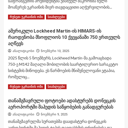
საფრანგეთის პრეზიდენტმა ემანუელ მაკრონმა ხელი
მოაწერეს უკრაინის მიერ თავდაცვითი აღჭურვილობის...
Read
Read More
რუსეთ-უკრაინის ომი
სიახლეები
more
about
ამერიკული Lockheed Martin-ის HIMARS-ის
ვოლოდიმირ
რაოდენობა მსოფლიოს 10 ქვეყანაში 750 ერთეულს
ზელენსკიმ
და
აღწევს
ემანუელ
ანალიტიკოსი
ნოემბერი 10, 2025
მაკრონმა
2025 წლის 5 ნოემბერს, Lockheed Martin-მა გამოაცხადა
ხელი
750-ე M142 მაღალი მობილობის საარტილერიო სარაკეტო
მოაწერეს
დოკუმენტს,
სისტემის მიწოდება. ეს წარმოების მნიშვნელოვანი ეტაპია,
რომელიც
რომელიც...
უკრაინას
Read
Read More
100
რუსეთ-უკრაინის ომი
სიახლეები
more
Rafale-
about
ის
თანამგზავრული ფოტოები ადასტურებს დონეცკის
ამერიკული
ტიპის
აეროპორტში შაჰედის საწყობების განადგურებას
Lockheed
გამანადგურებელი
Martin-
თვითმფრინავის
ანალიტიკოსი
ნოემბერი 9, 2025
ის
შეძენის
თანამგზავრულმა სურათებმა დაადასტურა დონეცკის
HIMARS-
უფლებას
აეროპორტში შაჰედის ტიპის თავდასხმის დრონებისა და