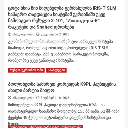
about
ცოტა ხნის წინ მიღებულმა გერმანულმა IRIS-T SLM
პოლონეთი
საჰაერო თავდაცვის სისტემამ უკრაინაში უკვე
უკრაინას
ცხრა
ჩამოაგდო რუსული Х-101, “Искандеры-К”
МиГ-29
რაკეტები და Shahed დრონები
გამანადგურებელ
ანალიტიკოსი
დეკემბერი 2, 2025
თვითფრინავს
გერმანიამ უკრაინას ახალი საზენიტო-სარაკეტო სისტემა
გადასცემს
მიაწოდა, რომელსაც ორი ინტეგრირებული IRIS-T SLS
გამშვები დაამატა. 223-ე საზენიტო-სარაკეტო პოლკმა,
რომელმაც უკვე განალაგა სისტემა...
Read
Read More
რუსეთ-უკრაინის ომი
სიახლეები
more
about
პოლონეთმა სამხრეთ კორეიდან K9PL ჰაუბიცების
ცოტა
ახალი პარტია მიიღო
ხნის
წინ
ანალიტიკოსი
ნოემბერი 18, 2025
მიღებულმა
მიწოდებული K9PL ჰაუბიცა დაფუძნებულია K9A1-ის
გერმანულმა
დადასტურებულ საბაზისო მოდელზე: 155 მმ-იანი, 52 მმ-იანი
IRIS-
ქვემეხი 48 ჭურვით ავტომატური დატენვის სისტემით და
T
SLM
წუთში...
მობილური საზენიტო სარაკეტო კომპლექსები