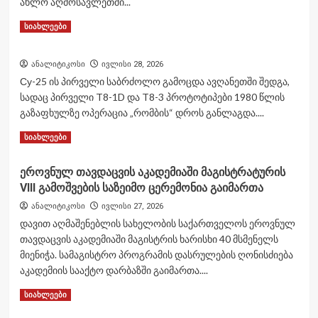
ახლო აღმოსავლეთში...
Read
Read More
სიახლეები
more
about
პენტაგონმა
ანალიტიკოსი
ივლისი 28, 2026
ირანის
Су-25 ის პირველი საბრძოლო გამოცდა ავღანეთში შედგა,
წინააღმდეგ
სადაც პირველი T8-1D და T8-3 პროტოტიპები 1980 წლის
თავისი
გაზაფხულზე ოპერაცია „რომბის“ დროს განლაგდა....
„Patriot“
რაკეტების
Read
Read More
სიახლეები
მარაგის
more
თითქმის
about
ეროვნულ თავდაცვის აკადემიაში მაგისტრატურის
ორი
მესამედი
VIII გამოშვების საზეიმო ცერემონია გაიმართა
გამოიყენა
ანალიტიკოსი
ივლისი 27, 2026
დავით აღმაშენებლის სახელობის საქართველოს ეროვნულ
თავდაცვის აკადემიაში მაგისტრის ხარისხი 40 მსმენელს
მიენიჭა. სამაგისტრო პროგრამის დასრულების ღონისძიება
აკადემიის სააქტო დარბაზში გაიმართა....
Read
Read More
სიახლეები
more