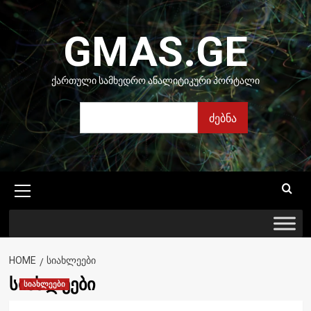
Skip
to
GMAS.GE
content
ᲥᲐᲠᲗᲣᲚᲘ ᲡᲐᲛᲮᲔᲓᲠᲝ ᲐᲜᲐᲚᲘᲢᲘᲙᲣᲠᲘ ᲞᲝᲠᲢᲐᲚᲘ
ძებნა
ძებნა
Primary
Menu
HOME
ᲡᲘᲐᲮᲚᲔᲔᲑᲘ
სიახლეები
სიახლეები