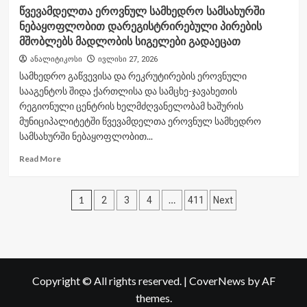
about
წვევამდელთა ეროვნულ სამხედრო სამსახურში
ეროვნულ
ნებაყოფლობით დარეგისტრირებული პირების
თავდაცვის
აკადემიაში
მშობლებს მადლობის სიგელები გადაეცათ
მაგისტრატურის
ანალიტიკოსი
ივლისი 27, 2026
VIII
სამხედრო გაწვევისა და რეკრუტირების ეროვნული
გამოშვების
სააგენტოს შიდა ქართლისა და სამცხე-ჯავახეთის
საზეიმო
ცერემონია
რეგიონული ცენტრის ხელმძღვანელობამ ხაშურის
გაიმართა
მუნიციპალიტეტში წვევამდელთა ეროვნულ სამხედრო
სამსახურში ნებაყოფლობით...
Read
Read More
more
about
ჩანაწერების
წვევამდელთა
1
…
2
3
4
411
Next
ეროვნულ
გვერდებათ
სამხედრო
სამსახურში
დაშლა
ნებაყოფლობით
დარეგისტრირებული
პირების
Copyright © All rights reserved.
|
CoverNews
by AF
მშობლებს
themes.
მადლობის