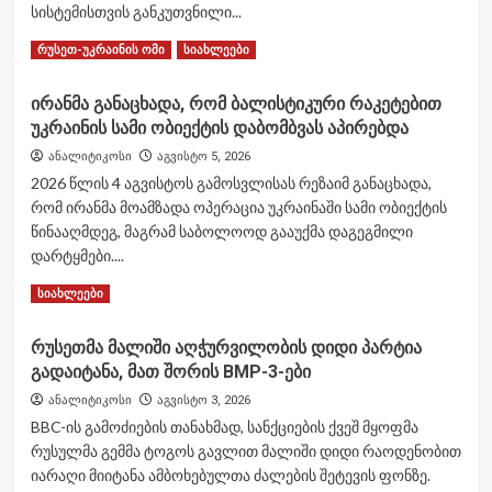
სისტემისთვის განკუთვნილი...
Read
Read More
რუსეთ-უკრაინის ომი
სიახლეები
more
about
ირანმა განაცხადა, რომ ბალისტიკური რაკეტებით
წყაროების
უკრაინის სამი ობიექტის დაბომბვას აპირებდა
ცნობით,
ძირითადი
ანალიტიკოსი
აგვისტო 5, 2026
რაკეტსაწინააღმდეგო
2026 წლის 4 აგვისტოს გამოსვლისას რეზაიმ განაცხადა,
თავდაცვის
რომ ირანმა მოამზადა ოპერაცია უკრაინაში სამი ობიექტის
სისტემისთვის
წინააღმდეგ, მაგრამ საბოლოოდ გააუქმა დაგეგმილი
განკუთვნილი
გადამჭრელი
დარტყმები....
რაკეტების
Read
Read More
სიახლეები
თითქმის
more
80%
about
ამოიწურა
რუსეთმა მალიში აღჭურვილობის დიდი პარტია
ირანმა
გადაიტანა, მათ შორის BMP-3-ები
განაცხადა,
რომ
ანალიტიკოსი
აგვისტო 3, 2026
ბალისტიკური
BBC-ის გამოძიების თანახმად, სანქციების ქვეშ მყოფმა
რაკეტებით
რუსულმა გემმა ტოგოს გავლით მალიში დიდი რაოდენობით
უკრაინის
იარაღი მიიტანა ამბოხებულთა ძალების შეტევის ფონზე.
სამი