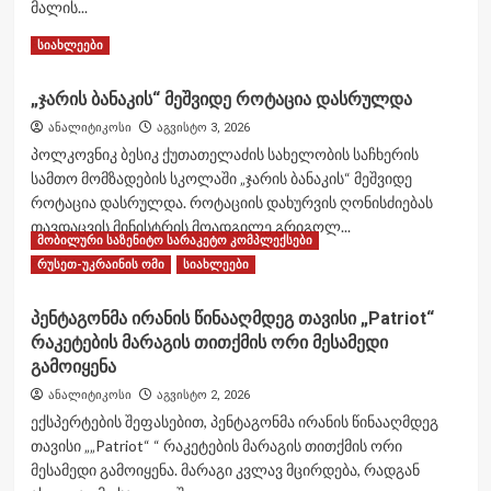
ობიექტის
მალის...
დაბომბვას
Read
Read More
სიახლეები
აპირებდა
more
about
„ჯარის ბანაკის“ მეშვიდე როტაცია დასრულდა
რუსეთმა
მალიში
ანალიტიკოსი
აგვისტო 3, 2026
აღჭურვილობის
პოლკოვნიკ ბესიკ ქუთათელაძის სახელობის საჩხერის
დიდი
სამთო მომზადების სკოლაში „ჯარის ბანაკის“ მეშვიდე
პარტია
როტაცია დასრულდა. როტაციის დახურვის ღონისძიებას
გადაიტანა,
თავდაცვის მინისტრის მოადგილე გრიგოლ...
მათ
მობილური საზენიტო სარაკეტო კომპლექსები
შორის
Read
Read More
რუსეთ-უკრაინის ომი
სიახლეები
BMP-
more
3-
about
ები
პენტაგონმა ირანის წინააღმდეგ თავისი „Patriot“
„ჯარის
რაკეტების მარაგის თითქმის ორი მესამედი
ბანაკის“
მეშვიდე
გამოიყენა
როტაცია
ანალიტიკოსი
აგვისტო 2, 2026
დასრულდა
ექსპერტების შეფასებით, პენტაგონმა ირანის წინააღმდეგ
თავისი „„Patriot“ “ რაკეტების მარაგის თითქმის ორი
მესამედი გამოიყენა. მარაგი კვლავ მცირდება, რადგან