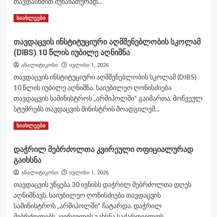
თავდასხმით მუხანათურად...
Read
Read More
სიახლეები
more
about
თავდაცვის ინსტიტუციური აღმშენებლობის სკოლამ
დუშეთში
(DIBS) 10 წლის იუბილე აღნიშნა
1993
წლის
ანალიტიკოსი
ივლისი 1, 2026
2
თავდაცვის ინსტიტუციური აღმშენებლობის სკოლამ (DIBS)
ივლისს
10 წლის იუბილე აღნიშნა. საიუბილეო ღონისძიება
ტამისში
თავდაცვის სამინისტროს „არმიჰოლში“ გაიმართა. მოწვეულ
რუსულ
საზღვაო
სტუმრებს თავდაცვის მინისტრის მოადგილემ...
დესანტთან
Read
Read More
სიახლეები
ბრძოლაში
more
დაღუპული
about
დუშეთის
დაჭრილ მებრძოლთა კვირეული ოფიციალურად
თავდაცვის
ბატალიონის
გაიხსნა
ინსტიტუციური
სამხედრო
აღმშენებლობის
მოსამსახურეები
ანალიტიკოსი
ივლისი 1, 2026
სკოლამ
გაიხსენეს
თავდაცვის უწყება 30 ივნისს დაჭრილ მებრძოლთა დღეს
(DIBS)
აღნიშნავს. საიუბილეო ღონისძიება თავდაცვის
10
სამინისტროს „არმიჰოლში“ ჩატარდა. დაჭრილ
წლის
იუბილე
მებრძოლებს კვირეულის გახსნა საქართველოს