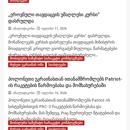
სიახლეები
გაყვანა
more
,1993
about
წლის
„ეროვნული თავდაცვის უმაღლესი კურსი“
დაჭრილი
ივლისი,
დასრულდა
მებრძოლების
ოჩამჩირის
კვირეული
პორტი,
ანალიტიკოსი
ივლისი 11, 2026
გრძელდება
დოკუმენტური
„ეროვნული თავდაცვის უმაღლესი კურსი“ დასრულდა.
ვიდეო
მონაწილეებს კურსის დასრულება თავდაცვის მინისტრის
პირველი
მოადგილემ, გრიგოლ გიორგაძემ მიულოცა, წარმატებები
ნაწილი
უსურვა და კურსის გავლის დამადასტურებელი...
მობილური საზენიტო სარაკეტო კომპლექსები
Read
Read More
რუსეთ-უკრაინის ომი
სიახლეები
more
about
პოლონეთი უკრაინასთან ითანამშრომლებს Patriot-
„ეროვნული
ის რაკეტების წარმოებასა და მომსახურებაში
თავდაცვის
უმაღლესი
ანალიტიკოსი
ივლისი 10, 2026
კურსი“
პოლონეთი უკრაინასთან ითანამშრომლებს Patriot-ის
დასრულდა
სისტემებისთვის PAC-3 რაკეტების წარმოებასა და
მომსახურებაში, მას შემდეგ, რაც შეერთებულ შტატებთან და
ნატოს რამდენიმე ქვეყანასთან ხელი...
მობილური საზენიტო სარაკეტო კომპლექსები
Read
Read More
რუსეთ-უკრაინის ომი
სიახლეები