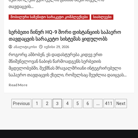
აღნიშნა
თავდაცვის...
Read
Read More
მობილური საზენიტო სარაკეტო კომპლექსები
სიახლეები
more
about
სერბეთი ჩინურ HQ-9 შორი დისტანციის საჰაერო
დაჭრილ
თავდაცვის სარაკეტო სისტემას ყიდულობს
მებრძოლთა
კვირეული
ანალიტიკოსი
ივნისი 29, 2026
ოფიციალურად
როგორც ამბობენ, ეს დადასტურება კიდევ ერთ
გაიხსნა
მნიშვნელოვან ნაბიჯს წარმოადგენს სერბეთის
მცდელობებში, შექმნას მრავალშრიანი ინტეგრირებული
საჰაერო თავდაცვის ქსელი, რომელსაც შეუძლია დაიცვას...
Read
Read More
more
about
ჩანაწერების
სერბეთი
3
…
Previous
1
2
4
5
6
411
Next
ჩინურ
გვერდებათ
HQ-
9
დაშლა
შორი
დისტანციის
საჰაერო