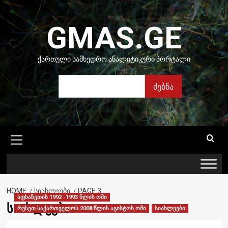
Skip
to
GMAS.GE
content
ᲥᲐᲠᲗᲣᲚᲘ ᲡᲐᲛᲮᲔᲓᲠᲝ ᲐᲜᲐᲚᲘᲢᲘᲙᲣᲠᲘ ᲞᲝᲠᲢᲐᲚᲘ
ძებნა
ძებნა
Primary
Menu
HOME
ᲡᲘᲐᲮᲚᲔᲔᲑᲘ
PAGE 3
აფხაზეთის 1992 -1993 წლის ომი
სიახლეები
რუსეთ საქართველოს 2008 წლის აგისტოს ომი
სიახლეები