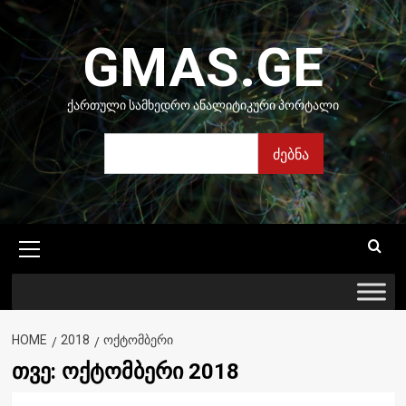
Skip
to
GMAS.GE
content
ᲥᲐᲠᲗᲣᲚᲘ ᲡᲐᲛᲮᲔᲓᲠᲝ ᲐᲜᲐᲚᲘᲢᲘᲙᲣᲠᲘ ᲞᲝᲠᲢᲐᲚᲘ
ძებნა
ძებნა
Primary
Menu
HOME
2018
ᲝᲥᲢᲝᲛᲑᲔᲠᲘ
თვე:
ოქტომბერი 2018