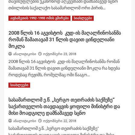
თავისუფლების უკანონოდ აღკვეთაში დამნაშავედ სცნო
უპასუხა
თბილისის საქალაქო სასამართლომ ორი პირის...
Read
Read More
აფხაზეთის 1992-1993 ომის გმირები
სიახლეები
more
about
2008 წლის 16 აგვისტოს კუდ-ის მაღალჩინოსანმა
სასამართლომ
რომან შამათავამ 31 წლის დავით ცინდელიანი
რომან
შამათავა
მოკლა
ორი
ანალიტიკოსი
ოქტომბერი 23, 2018
პირის
2008 წლის 16 აგვისტოს კუდ-ის მაღალჩინოსანმა რომან
დამამძიმებელ
შამათავამ 31 წლის დავით ცინდელიანი მოკლა რა ხდება
გარემოებებში
მკვლელობის
როდესაც რეჟიმს, რომელმაც ომი წააგო...
მცდელობასა
Read
Read More
სიახლეები
და
more
თავისუფლების
about
უკანონოდ
სასამართლომ ე.წ. „სერგო თეთრაძის საქმეზე“
2008
აღკვეთაში
საქართველოს თავდაცვის ყოფილი მინისტრი და
წლის
დამნაშავედ
16
მისი მოადგილე დამნაშავედ სცნო
სცნო
აგვისტოს
ანალიტიკოსი
ოქტომბერი 22, 2018
კუდ-
სასამართლომ ე.წ. „სერგო თეთრაძის საქმეზე“
ის
საქართველოს თავდაცვის ყოფილი მინისტრი და მისი