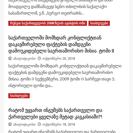
მაღალჩინოსანმა
რომან
მოადგილე დამნაშავედ სცნო თბილისის საქალაქო
შამათავამ
სასამართლომ, ე.წ. „სერგო თეთრაძის...
31
Read
Read More
წლის
რუსეთ საქართველოს 2008 წლის აგისტოს ომი
სიახლეები
more
დავით
about
ცინდელიანი
საქართველოში მომხდარ კონფლიქტთან
სასამართლომ
მოკლა
დაკავშირებული ფაქტების დამდგენი
ე.წ.
„სერგო
დამოუკიდებელი საერთაშორისო მისია ტომი II
თეთრაძის
ანალიტიკოსი
ოქტომბერი 20, 2018
საქმეზე“
საქართველოში მომხდარ კონფლიქტთან დაკავშირებული
საქართველოს
ფაქტების დამდგენი დამოუკიდებელი საერთაშორისო
თავდაცვის
ყოფილი
მისია ტომი II სექტემბერი, 2009 ტომი II სარჩევი თავი 1:
მინისტრი
ისტორიული ფონი და...
და
Read
Read More
მისი
სიახლეები
more
მოადგილე
about
დამნაშავედ
რატომ უყვართ ინგუშებს საქართველო და
საქართველოში
სცნო
ქართველები ყველაზე მეტად კავკასიაში?!
მომხდარ
კონფლიქტთან
ანალიტიკოსი
ოქტომბერი 18, 2018
დაკავშირებული
რატომ უყვართ ინგუშებს საქართველო და ქართველები