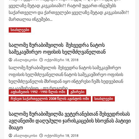
ფაქტების
ყველაზე მეტად კავკასიაში?! რატომ უყვართ ინგუშებს
დამდგენი
საქართველო და ქართველები ყველაზე მეტად კავკასიაში?!
დამოუკიდებელი
საერთაშორისო
მართალია ინგუშები...
მისია ტომი
Read
Read More
სიახლეები
II
more
about
სალომე ზურაბიშვილის შეხვედრა ნატოს
რატომ
სამეკავშირეო ოფისის ხელმძღვანელთან
უყვართ
ინგუშებს
ანალიტიკოსი
ოქტომბერი 18, 2018
საქართველო
სალომე ზურაბიშვილის შეხვედრა ნატოს სამეკავშირეო
და
ოფისის ხელმძღვანელთან ნატოს სამეკავშირეო ოფისის
ქართველები
ხელმძღვანელის მხრიდან იყო ინტერესი ჩემს ხედვებთან
ყველაზე
მეტად
დაკავშირებით, - თუ როგორი...
აფხაზეთის 1992 -1993 წლის ომი
გმირები
კავკასიაში?!
Read
Read More
რუსეთ საქართველოს 2008 წლის აგისტოს ომი
სიახლეები
more
about
სალომე ზურაბიშვილმა ვეტერანებთან შეხვედრისას
სალომე
ავღანეთში დაღუპული ჯარისკაცების ხსოვნას პატივი
ზურაბიშვილის
შეხვედრა
მიაგო
ნატოს
ანალიტიკოსი
ოქტომბერი 18, 2018
სამეკავშირეო