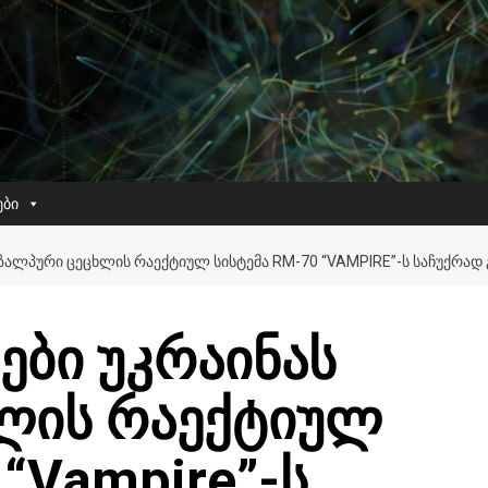
ები
 ᲖᲐᲚᲞᲣᲠᲘ ᲪᲔᲪᲮᲚᲘᲡ ᲠᲐᲔᲥᲢᲘᲣᲚ ᲡᲘᲡᲢᲔᲛᲐ RM-70 “VAMPIRE”-Ს ᲡᲐᲩᲣᲥᲠᲐᲓ 
ები უკრაინას
ლის რაექტიულ
“Vampire”-ს