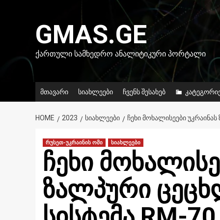
Skip
to
GMAS.GE
content
ᲥᲐᲠᲗᲣᲚᲘ ᲡᲐᲛᲮᲔᲓᲠᲝ ᲐᲜᲐᲚᲘᲢᲘᲙᲣᲠᲘ ᲞᲝᲠᲢᲐᲚᲘ
მთავარი
სიახლეები
ჩვენს შესახებ
კატეგორი
HOME
2023
ᲡᲘᲐᲮᲚᲔᲔᲑᲘ
ᲩᲔᲮᲘ ᲛᲝᲮᲐᲚᲘᲡᲔᲔᲑᲘ ᲣᲙᲠᲐᲘᲜᲐᲡ
რუსეთ-უკრაინის ომი
სიახლეები
ჩეხი მოხალისე
ზალპური ცეცხ
სისტემა RM-70 