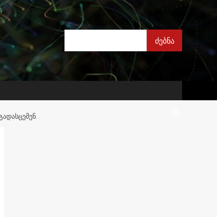
ძებნა
ძებნა
ᲒᲐᲓᲐᲡᲪᲔᲛᲔᲜ.