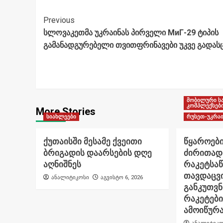
Post
Previous
სლოვაკეთმა უკრაინას პირველი МиГ-29 ტიპის
Navigation
გამანადგურებელი თვითფრინავები უკვე გადასც
მობილური ს
კომპლექსებ
More Stories
სიახლეები
რუსეთ-უკრაი
ქუთაისში მესამე ქვეითი
წყაროები
ბრიგადის დაარსების დღე
ძირითად
აღნიშნეს
რაკეტსა
თავდაცვი
ანალიტიკოსი
აგვისტო 6, 2026
განკუთვ
რაკეტები
ამოიწურ