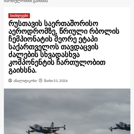
ᲩᲐᲠᲗᲣᲚᲝᲑᲘᲗ ᲒᲐᲘᲮᲡᲜᲐ.
სიახლეები
რუსთავის საერთაშორისო
აეროდრომზე, წრიული რბოლის
ჩემპიონატის მეორე ეტაპი
საქართველოს თავდაცვის
ძალების სხვადასხვა
კომპონენტის ჩართულობით
გაიხსნა.
ანალიტიკოსი
მაისი 31, 2026