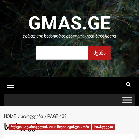
Skip
to
GMAS.GE
content
ᲥᲐᲠᲗᲣᲚᲘ ᲡᲐᲛᲮᲔᲓᲠᲝ ᲐᲜᲐᲚᲘᲢᲘᲙᲣᲠᲘ ᲞᲝᲠᲢᲐᲚᲘ
ძებნა
ძებნა
Primary
Menu
HOME
ᲡᲘᲐᲮᲚᲔᲔᲑᲘ
PAGE 408
სიახლეები
რუსეთ საქართველოს 2008 წლის აგისტოს ომი
სიახლეები