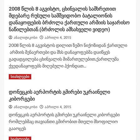
განლაგებული
about
ე.წ
2008 წლის 8 აგვისტო, ცხინვალის სამხრეთით
უკრაინის
რუსეთის
მდებარე რუსული სამშვიდობო ბატალიონის
თავდაცვის
“სამშვიდობო”
მინისტრმა
დანაყოფების ბრძოლა ქართული არმიის საჯარისო
ჯარების
და
ნაწილებთან.(ბრძოლის ამსახველი ვიდეო)
სამხედრო
პრეზიდენტმა
ბაზა
ანალიტიკოსი
აპრილი 4, 2015
პოროშენკომა
გაანადგურა.
2008 წლის 8 აგვისტოს დილით ზემო ნიქოზიდან ქართული
ახალი
(ვიდეო)
შეიარაღება
არმიის შენაერთები და შსს დანაყოფებმა დაიწყეს
დაათვალიერეს
გადადგილება ცხინვალის მიმართულებით,ქართლუმა
ეროვნული
ქვედანაყოფებს მიღებული ჰქონდათ...
გვარდიის
სასწავლო
Read
Read More
სიახლეები
ცენტრში
more
(ფოტო
about
დონეცკის აერპორტის გმირები უკრაინელი
რეპორტაჟი)
2008
კიბორგები
წლის
8
ანალიტიკოსი
აპრილი 4, 2015
აგვისტო,
დონეცკის აერპორტის გმირები უკრაინელი კიბორგები
ცხინვალის
რომლებმაც თავიანთი გმირობით მთელი მსოფილიო
სამხრეთით
გააოცეს
მდებარე
რუსული
Read
Read More
სიახლეები