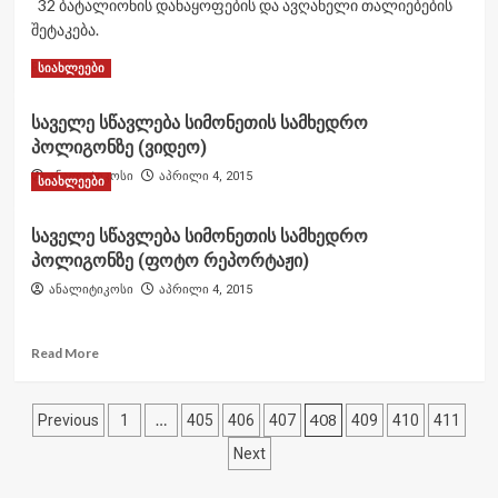
32 ბატალიონის დანაყოფების და ავღანელი თალიებების
შეტაკება.
Read
Read More
სიახლეები
more
about
საველე სწავლება სიმონეთის სამხედრო
32
პოლიგონზე (ვიდეო)
ბატალიონის
შეტაკებეა
ანალიტიკოსი
აპრილი 4, 2015
სიახლეები
ავღანელ
თალიბებთან
2011
საველე სწავლება სიმონეთის სამხედრო
წ
პოლიგონზე (ფოტო რეპორტაჟი)
ავღანეთი
ანალიტიკოსი
აპრილი 4, 2015
(ვიდეო)
Read
Read More
more
about
ჩანაწერების
საველე
…
408
Previous
1
405
406
407
409
410
411
სწავლება
გვერდებათ
Next
სიმონეთის
სამხედრო
დაშლა
პოლიგონზე